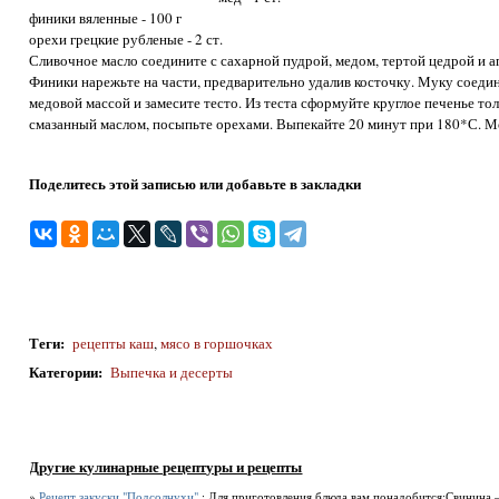
финики вяленные - 100 г
орехи грецкие рубленые - 2 ст.
Сливочное масло соедините с сахарной пудрой, медом, тертой цедрой и 
Финики нарежьте на части, предварительно удалив косточку. Муку соеди
медовой массой и замесите тесто. Из теста сформуйте круглое печенье то
смазанный маслом, посыпьте орехами. Выпекайте 20 минут при 180*С. М
Поделитесь этой записью или добавьте в закладки
Теги
:
рецепты каш
,
мясо в горшочках
Категории
:
Выпечка и десерты
Другие кулинарные рецептуры и рецепты
»
Рецепт закуски "Подсолнухи".
: Для приготовления блюда вам понадобится:Свинина 