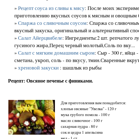
»
Рецепт соуса из сливы к мясу
: После моих экспериме
приготовлению вкусных соусов к мясным и овощным б
»
Спаржа со сливочным соусом
: Спаржа со сливочным
вкусный закуска, оригинальный и альтернативный спос
»
Салат Айерцвибеле
: Ингредиенты:2 шт. репчатого лук
гусиного жира,Перец черный молотый,Соль по вку...
»
Салат с мягким домашним сыром
: Сыр - 300 г, яйца -
сметана, укроп, соль - по вкусу, тмин.Сваренные вкрут
»
хреновой закуски
: шашлык из рыбы
Рецепт: Овсяное печенье с финиками.
Для приготовления вам понадобится:
хлопья овсяные "Увелка" - 120 г
мука грубого помола - 100 г
масло сливочное - 100 г
сахарная пудра - 80 г
сок и цедра 1 апельсина
мед - 1 ст.