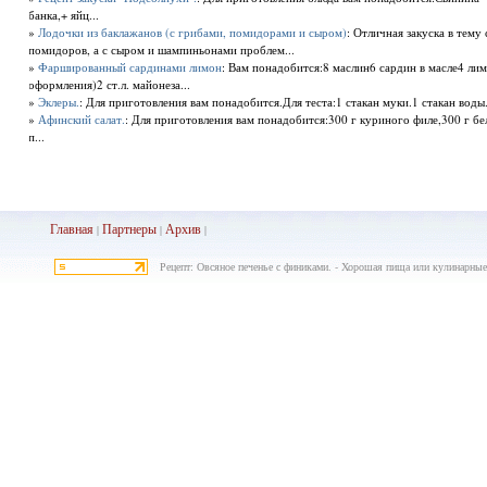
банка,+ яйц...
»
Лодочки из баклажанов (с грибами, помидорами и сыром)
: Отличная закуска в тему
помидоров, а с сыром и шампиньонами проблем...
»
Фаршированный сардинами лимон
: Вам понадобится:8 маслин6 сардин в масле4 лим
оформления)2 ст.л. майонеза...
»
Эклеры.
: Для приготовления вам понадобится.Для теста:1 стакан муки.1 стакан воды
»
Афинский салат.
: Для приготовления вам понадобится:300 г куриного филе,300 г б
п...
Главная
Партнеры
Архив
|
|
|
Рецепт: Овсяное печенье с финиками. - Хорошая пища или кулинарные