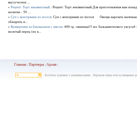
вкусучеснок ...
»
Рецепт: Торт земляничный.
: Рецепт: Торт земляничный.Для приготовления вам пона
желатин - 50 ...
»
Суп с консервами из лосося
: Суп с консервами из лосося Овощи нарезать малень
обжарить н...
»
Конвертики из баклажанов с мясом
: 400 гр. свинины15 мл. бальзамического уксуса4
молотый перец (по в...
Главная
Партнеры
Архив
|
|
|
Котлеты куриные с шампиньонами - Хорошая пища или кулинарные ре