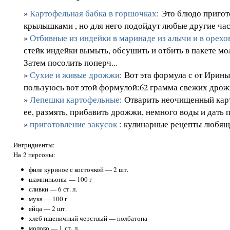
»
Картофельная бабка в горшочках
: Это блюдо приго
крылышками , но для него подойдут любые другие части
»
Отбивные из индейки в маринаде из алычи и в орехо
стейк индейки вымыть, обсушить и отбить в пакете мо
Затем посолить поперч...
»
Сухие и живые дрожжи
: Вот эта формула с oт Ирины
пользуюсь вот этой формулой:62 грамма свежих дрожж
»
Лепешки картофельные
: Отварить неочищенный кар
ее, размять, прибавить дрожжи, немного воды и дать п
»
приготовление закусок
: кулинарные рецепты любя
Ингридиенты:
На 2 персоны:
филе куриное с косточкой — 2 шт.
шампиньоны — 100 г
сливки — 6 ст. л.
мука — 100 г
яйца — 2 шт.
хлеб пшеничный черствый — полбатона
молоко — 1 ст. л.