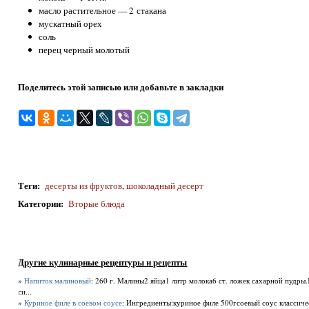
масло растительное — 2 стакана
мускатный орех
соль
перец черный молотый
Поделитесь этой записью или добавьте в закладки
Теги
:
десерты из фруктов
,
шоколадный десерт
Категории
:
Вторые блюда
Другие кулинарные рецептуры и рецепты
»
Напиток малиновый
: 260 г. Малины2 яйца1 литр молока6 ст. ложек сахарной пудры
си...
»
Куриное филе в соевом соусе
: Ингредиенты:куриное филе 500гсоевый соус классиче