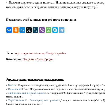
4. Булочки разрежьте вдоль пополам. Нижние половинки смажьте соусом, у
колечки лука, зелень петрушки, ломтики помидора, огурца и бургер...
Поделитесь этой записью или добавьте в закладки
Теги
:
прохождение солянки
,
блюда из рыбы
Категории
:
Закуски и бутерброды
Другие кулинарные рецептуры и рецепты
»
Бозбаш
: Ингредиенты: - жирная баранья грудинка – 1 кг - нут (турецкий горох) – 3 ст
»
Из малины.
: Совет: Ягоды малины сильно порожаются личинками малиноваго жука. Д
»
Запеченное свиное филе с луком
: На 4 порции800г филе свинины, 4 лука, 20мл сухо
масла, соль и...
»
Торт “Киевский” с безе и грецкими орехами.
: Для приготовления вам понадобится:Дл
брала чуть меньше)сода гаше...