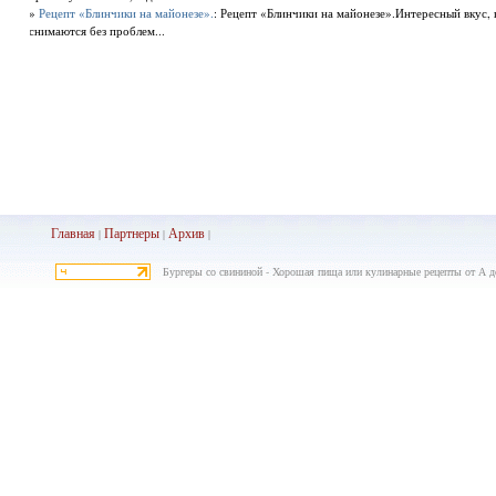
»
Рецепт «Блинчики на майонезе».
: Рецепт «Блинчики на майонезе».Интересный вкус, 
снимаются без проблем...
Главная
Партнеры
Архив
|
|
|
Бургеры со свининой - Хорошая пища или кулинарные рецепты от А д