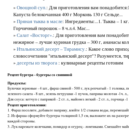
»
Овощной суп.
: Для приготовления вам понадобится
Капуста белокочанная 400 г Морковь 130 г Сельде...
»
Пряная тыква в масле
: Ингредиенты:...1. Тыква – 1 кг.
Горчичный порошок – 8 ч.л.4. Мас...
»
Салат «Восторг».
: Для приготовления вам понадобит
нежирное – лучше куриная грудка – 300 г, ананасы коле
»
Итальянский десерт – Тирамису.
: Какое слово прихо
словосочетании "итальянский десерт"? Разумеется, тир
»
десерты из творога
: кулинарные рецепты готовим
Рецепт бургера - бургеры со свининой
Продукты:
Булочки зерновые - 4 шт., фарш свиной - 500 г, лук репчатый - 1 головка, по
зеленого салата - 8 шт., зелень петрушки -1 пучок, паприка молотая -1ч. л.,
Для соуса: кетчуп с паприкой - 2 ст. л., майонез легкий - 2 ст. л., горчица -1 
Рецепт приготовления:
1. Фарш посолите, добавьте паприку, влейте 1/2 стакана воды, перемешай
2. Из фарша сформуйте бургеры толщиной 1,5 см, выложите их на разогрет
каждой стороны.
3. Лук нарежьте колечками, помидор и огурец - ломтиками. Смешайте май