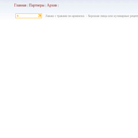
Главная
Партнеры
Архив
|
|
|
Лаваш с травами по-армянски. - Хорошая пища или кулинарные рецеп