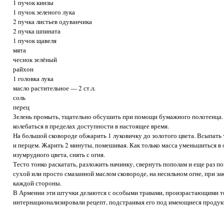
1 пучок кинзы
1 пучок зеленого лука
2 пучка листьев одуванчика
2 пучка шпината
1 пучок щавеля
мята
чеснок зелёный
райхон
1 головка лука
масло растительное — 2 ст.л.
соль
перец
Зелень промыть, тщательно обсушить при помощи бумажного полотенца. 
колебаться в пределах доступности в настоящее время.
На большой сковороде обжарить 1 луковичку до золотого цвета. Всыпать 
и перцем. Жарить 2 минуты, помешивая. Как только масса уменьшиться в о
изумрудного цвета, снять с огня.
Тесто тонко раскатать, разложить начинку, свернуть пополам и еще раз по
сухой или просто смазанной маслом сковороде, на несильном огне, при з
каждой стороны.
В Армении эти штучки делаются с особыми травами, произрастающими т
интернационализировали рецепт, подстраивая его под имеющиеся проду