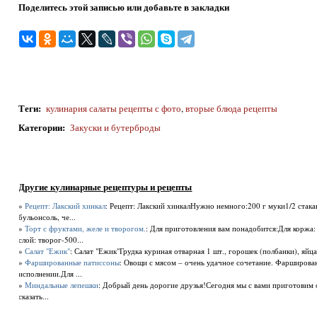
Поделитесь этой записью или добавьте в закладки
Теги
:
кулинария салаты рецепты с фото
,
вторые блюда рецепты
Категории
:
Закуски и бутерброды
Другие кулинарные рецептуры и рецепты
»
Рецепт: Лакский хинкал
: Рецепт: Лакский хинкалНужно немного:200 г муки1/2 стак
бульонсоль, че...
»
Торт с фруктами, желе и творогом.
: Для приготовления вам понадобится:Для коржа:
слой: творог-500...
»
Салат "Ежик"
: Салат "Ежик"Грудка куриная отварная 1 шт., горошек (полбанки), яйца
»
Фаршированные патиссоны
: Овощи с мясом – очень удачное сочетание. Фарширова
исполнении.Для ...
»
Миндальные лепешки
: Добрый день дорогие друзья!Сегодня мы с вами приготовим
сказать...