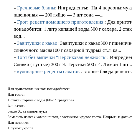
»
Гречневые блины
: Ингридиенты: На 4 персоны:мука
пшеничная — 200 гяйцо — 3 шт.сода —...
»
Грог: рецепт домашнего приготовления.
: Для приго
понадобится: 1 литр кипящей воды,300 г сахара, 2 ста
вод...
»
Завитушки с какао
: Завитушки с какао300 г пшеничн
сливочного масла100 г сахарной пудры2 ст.л. ка...
»
Торт без выпечки “Персиковая нежность”
: Ингредиен
Сливки ( густые) 200 г 3. Персики 500 г 4. Лимон 1 шт ..
»
кулинарные рецепты салатов
: вторые блюда рецепт
Для приготовления вам понадобится:
Для теста:
1 стакан горячей воды (60-65 градусов)
¼ ч.л.соль
около 3х стаканов муки
Замесить из всех компонентов, эластичное крутое тесто. Накрыть и дать 
Для начинки:
1 пучок укропа