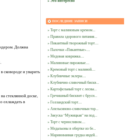
» Это интересно
ПОСЛЕДНИЕ ЗАПИСИ
» Торт с малиновым кремом...
» Правила здорового питания...
» Пикантный творожный торт....
ендером. Должна
» Палочки «Пикантные»....
» Медовая коврижка....
.
» Малиновые пирожные....
» Кремовый торт с малиной....
 в сковороде и уварить
» Клубничные эклеры....
» Клубнично-сливочный бискв...
» Картофельный торт с лесны...
» Гречишный бисквит с брусн...
 на стеклянной доске,
но охлаждать в
» Голландский торт....
» Апельсиново-сливочныи тор...
» Закуска “Мужицкая” на под...
» Торт с черносливом....
» Медальоны в обертке из бе...
» Маринованная грудка индей...