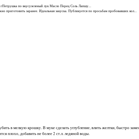
 гПетрушка по вкусузеленый лук Масло Перец Соль Лапшу...
но приготовить заранее. Идеальная закуска. Публикуется по просьбам пробовавших кол...
убить в мелкую крошку. В муке сделать углубление, влить желтки, быстро замес
ся плохо, добавить не более 2 ст.л. ледяной воды.