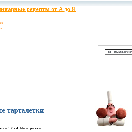
инарные рецепты от А до Я
ии
ия
е тарталетки
рин – 200 г.4. Масло растите...