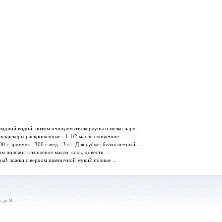
лодной водой, потом очищаем от скорлупы и мелко наре...
я:крекеры раскрошенные - 1 1/2 масло сливочное -...
 г эремчек - 300 г мед - 3 ст. Для суфле: белок яичный -...
м положить топленое масло, соль, довести ...
дры3 ложки с верхом пшеничной муки2 полные ...
А до Я