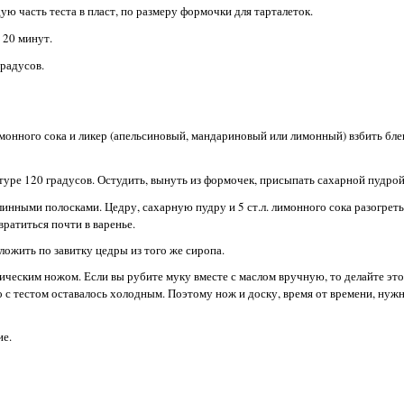
ую часть теста в пласт, по размеру формочки для тарталеток.
 20 минут.
градусов.
лимонного сока и ликер (апельсиновый, мандариновый или лимонный) взбить бл
уре 120 градусов. Остудить, вынуть из формочек, присыпать сахарной пудрой
инными полосками. Цедру, сахарную пудру и 5 ст.л. лимонного сока разогреть
вратиться почти в варенье.
ожить по завитку цедры из того же сиропа.
ическим ножом. Если вы рубите муку вместе с маслом вручную, то делайте это
о с тестом оставалось холодным. Поэтому нож и доску, время от времени, нуж
ие.