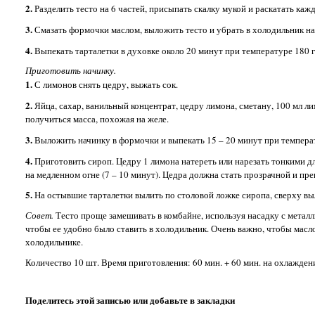
2.
Разделить тесто на 6 частей, присыпать скалку мукой и раскатать кажд
3.
Смазать формочки маслом, выложить тесто и убрать в холодильник на
4.
Выпекать тарталетки в духовке около 20 минут при температуре 180 
Приготовить начинку.
1.
С лимонов снять цедру, выжать сок.
2.
Яйца, сахар, ванильный концентрат, цедру лимона, сметану, 100 мл 
получиться масса, похожая на желе.
3.
Выложить начинку в формочки и выпекать 15 – 20 минут при температ
4.
Приготовить сироп. Цедру 1 лимона натереть или нарезать тонкими дл
на медленном огне (7 – 10 минут). Цедра должна стать прозрачной и пре
5.
На остывшие тарталетки вылить по столовой ложке сиропа, сверху выл
Совет.
Тесто проще замешивать в комбайне, используя насадку с металл
чтобы ее удобно было ставить в холодильник. Очень важно, чтобы масл
холодильнике.
Количество 10 шт. Время приготовления: 60 мин. + 60 мин. на охлажден
Поделитесь этой записью или добавьте в закладки