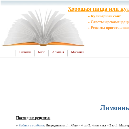
Хорошая пища или кул
» Кулинарный сайт
» Советы и рекомендац
» Рецепты приготовлен
Главная
Блог
Архивы
Магазин
Лимонны
Последние рецепты:
»
Рыбник с грибами
: Ингредиенты:..1. Яйцо – 4 шт.2. Филе хека – 2 кг.3. Марга