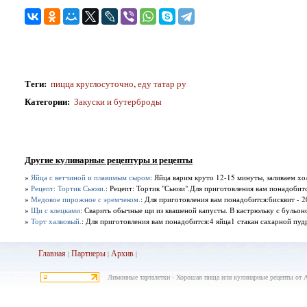
Теги
:
пицца круглосуточно
,
еду татар ру
Категории
:
Закуски и бутерброды
Другие кулинарные рецептуры и рецепты
»
Яйца с ветчиной и плавимым сыром
: Яйца варим круто 12-15 минуты, заливаем хо
»
Рецепт: Тортик Сьюзи.
: Рецепт: Тортик "Сьюзи".Для приготовления вам понадобитс
»
Медовое пирожное с эремчеком.
: Для приготовления вам понадобится:бисквит - 200
»
Щи с клецками
: Сварить обычные щи из квашеной капусты. В кастрюльку с бульоно
»
Торт халвовый.
: Для приготовления вам понадобится:4 яйца1 стакан сахарной пу
Главная
Партнеры
Архив
|
|
|
Лимонные тарталетки - Хорошая пища или кулинарные рецепты от 