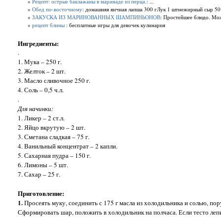
»
Рецепт: острые баклажаны в маринаде из перца.
: ...
»
Обед по-восточному
: домашняя яичная лапша 300 гЛук 1 штнежирный сыр 50
»
ЗАКУСКА ИЗ МАРИНОВАННЫХ ШАМПИНЬОНОВ
: Простейшее блюдо. Мож
»
рецепт блины
: бесплатные игры для девочек кулинария
Ингредиенты:
.
1. Мука – 250 г.
2. Желток – 2 шт.
3. Масло сливочное 250 г.
4. Соль – 0,5 ч.л.
.
Для начинки:
1. Ликер – 2 ст.л.
2. Яйцо вкрутую – 2 шт.
3. Сметана сладкая – 75 г.
4. Ванильный концентрат – 2 капли.
5. Сахарная пудра – 150 г.
6. Лимоны – 5 шт.
7. Сахар – 25 г.
Приготовление:
1.
Просеять муку, соединить с 175 г масла из холодильника и солью, пор
Сформировать шар, положить в холодильник на полчаса. Если тесто лепит