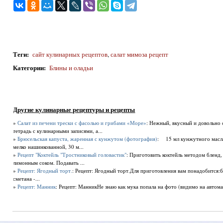
Теги
:
сайт кулинарных рецептов
,
салат мимоза рецепт
Категории
:
Блины и оладьи
Другие кулинарные рецептуры и рецепты
»
Салат из печени трески с фасолью и грибами «Море»
: Нежный, вкусный и довольно 
тетрадь с кулинарными записями, а...
»
Брюсельская капуста, жаренная с кунжутом (фотография)
: 15 мл кунжутного масла
мелко нашинкованной, 30 м...
»
Рецепт "Коктейль "Тростниковый головастик"
: Приготовить коктейль методом бленд,
лимонным соком. Подавать ...
»
Рецепт: Ягодный торт.
: Рецепт: Ягодный торт.Для приготовления вам понадобится:би
сметана -...
»
Рецепт: Манник
: Рецепт: МанникНе знаю как мука попала на фото (видимо на автома