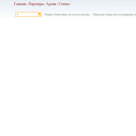
Главная
Партнеры
Архив
Ста
тьи
|
|
|
|
Рецепт блинчиков на сухом молоке. - Хорошая пища или кулинарные р