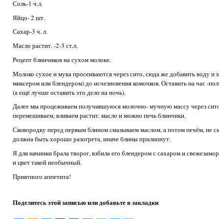
Соль-1 ч.л.
Яйцо- 2 шт.
Сахар-3 ч. л.
Масло растит. -2-3 ст.л.
Рецепт блинчиков на сухом молоке.
Молоко сухое и мука просеиваются через сито, сюда же добавить воду и
миксером или блендером) до исчезновения комочков. Оставить на час -пол
(а ещё лучше оставить это дело на ночь).
Далее мы процеживаем получившуюся молочно- мучную массу через сито, 
перемешиваем, вливаем растит. масло и можно печь блинчики.
Сковородку перед первым блином смазываем маслом, а потом печём, не см
должна быть хорошо разогрета, иначе блины прилипнут.
Я для начинки брала творог, взбила его блендером с сахаром и свежеза
и цвет такой необычный.
Приятного аппетита!
Поделитесь этой записью или добавьте в закладки