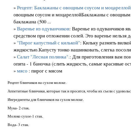
»
Рецепт: Баклажаны с овощным соусом и моцареллой
овощным соусом и моцареллойБаклажаны с овощным 
баклажана (500 ...
»
Варенье из одуванчиков
: Варенье из одуванчиков я
средством при отложении солей. Это варенье нельзя да
»
"Пирог капустный с килькой"
: Кильку размять вилко
жидкостью.Капусту тонко нашинковать, слегка посолит
»
Салат "Лесная полянка".
: Для приготовления вам п
опята - 1 баночка (слить жидкость, самые красивые ост
»
мясо
: пирог с мясом
Рецепт блинчиков на сухом молоке.
Аппетитные блинчики, которые так и просятся, чтобы их съели с удоволь
Ингредиенты для блинчиков на сухом молоке.
Мука- 2 стак.
Молоко сухое-1 стак.
Вода- 3 стак.