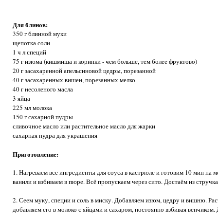
Для блинов:
350 г блинной муки
щепотка соли
1 ч л специй
75 г изюма (кишмиша и коринки - чем больше, тем более фруктово)
20 г засахаренной апельсиновой цедры, порезанной
40 г засахаренных вишен, порезанных мелко
40 г несоленого масла
3 яйца
225 мл молока
150 г сахарной пудры
сливочное масло или растительное масло для жарки
сахарная пудра для украшения
Приготовление:
1. Нагреваем все ингредиенты для соуса в кастрюле и готовим 10 мин на 
ванили и взбиваем в пюре. Всё пропускаем через сито. Достаём из стручка
2. Сеем муку, специи и соль в миску. Добавляем изюм, цедру и вишню. Ра
добавляем его в молоко с яйцами и сахаром, постоянно взбивая венчиком.