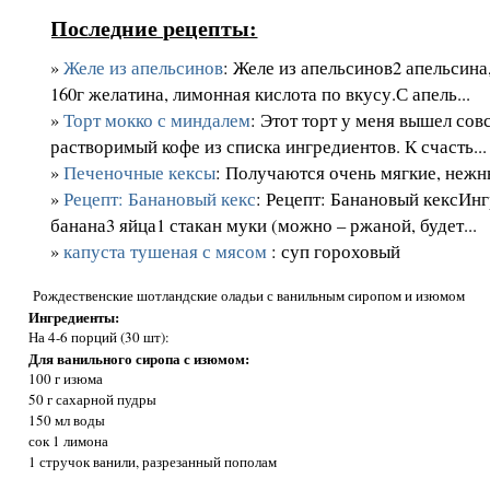
Последние рецепты:
»
Желе из апельсинов
: Желе из апельсинов2 апельсина,
160г желатина, лимонная кислота по вкусу.С апель...
»
Торт мокко с миндалем
: Этот торт у меня вышел сов
растворимый кофе из списка ингредиентов. К счасть...
»
Печеночные кексы
: Получаются очень мягкие, нежные
»
Рецепт: Банановый кекс
: Рецепт: Банановый кексИн
банана3 яйца1 стакан муки (можно – ржаной, будет...
»
капуста тушеная с мясом
: суп гороховый
Рождественские шотландские оладьи с ванильным сиропом и изюмом
Ингредиенты:
На 4-6 порций (30 шт):
Для ванильного сиропа с изюмом:
100 г изюма
50 г сахарной пудры
150 мл воды
сок 1 лимона
1 стручок ванили, разрезанный пополам