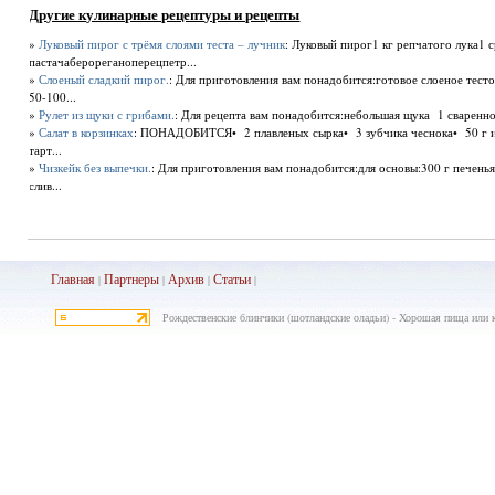
Другие кулинарные рецептуры и рецепты
»
Луковый пирог с трёмя слоями теста – лучник
: Луковый пирог1 кг репчатого лука1 
пастачаберореганоперецпетр...
»
Слоеный сладкий пирог.
: Для приготовления вам понадобится:готовое слоеное тест
50-100...
»
Рулет из щуки с грибами.
: Для рецепта вам понадобится:небольшая щука 1 сваренно
»
Салат в корзинках
: ПОНАДОБИТСЯ• 2 плавленых сырка• 3 зубчика чеснока• 50 г и
тарт...
»
Чизкейк без выпечки.
: Для приготовления вам понадобится:для основы:300 г печенья
слив...
Главная
Партнеры
Архив
Ста
тьи
|
|
|
|
Рождественские блинчики (шотландские оладьи) - Хорошая пища или к