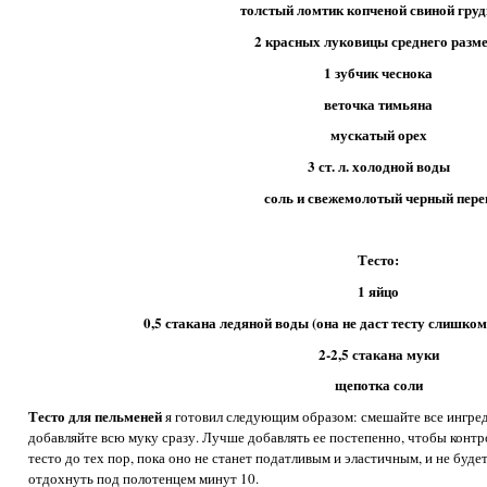
толстый ломтик копченой свиной гру
2 красных луковицы среднего разм
1 зубчик чеснока
веточка тимьяна
мускатый орех
3 ст. л. холодной воды
соль и свежемолотый черный пере
Тесто:
1 яйцо
0,5 стакана ледяной воды (она не даст тесту слишко
2-2,5 стакана муки
щепотка соли
Тесто для пельменей
я готовил следующим образом: смешайте все ингред
добавляйте всю муку сразу. Лучше добавлять ее постепенно, чтобы конт
тесто до тех пор, пока оно не станет податливым и эластичным, и не буде
отдохнуть под полотенцем минут 10.