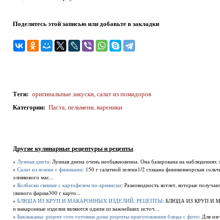
Поделитесь этой записью или добавьте в закладки
Теги
:
оригинальные закуски
,
салат из помидоров
Категории
:
Паста, пельмени, вареники
Другие кулинарные рецептуры и рецепты
»
Лунная диета
: Лунная диена очень необыкновенна. Она базирована на наблюдениях з
»
Салат из зелени с финиками
: 150 г салатной зелени1/2 стакана финиковморская соль
оливкового мас...
»
Колбаски свиные с картофелем по-армянски
: Разновидность котлет, которые получа
свиного фарша300 г карто...
»
БЛЮДА ИЗ КРУП И МАКАРОННЫХ ИЗДЕЛИЙ, РЕЦЕПТЫ
: БЛЮДА ИЗ КРУП И
и макаронные изделия являются одним из важнейших источ...
»
Баклажаны: рецепт соте готовим дома рецепты приготовления блюда с фото
: Для из