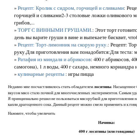
»
Рецепт: Кролик с сидром, горчицей и сливками
: Рец
горчицей и сливками2-3 столовые ложки оливкового ма
грибов,...
»
ТОРТ С ВИННЫМИ ГРУШАМИ.
: Этот торт готовит
день вы варите груши в вине и выпекаете бисквит, чтоб
»
Рецепт: Торт-лимонник на скорую руку.
: Рецепт: То
руку.Для приготовления вам понадобится:Для теста: му
»
Ратафия из миндаля и абрикосов
: 400 г абрикосов, 4
самогона), 1 л воды, 400 г сахара, немного кориандра и 
»
кулинарные рецепты
: игры пицца
лосятины
Недавно мне посчастливилось стать обладателем
. Насыщенное 
вкусом мясо стало почвой для многочисленных экспериментов. Самым уд
Я принципиально решил не пользоваться мясорубкой для приготовления на
капли драгоценного сока. Данный рецепт можно смело применить и к говя
Нажмите, чтобы увеличить
Начинка:
400 г лосятины (или говядины)