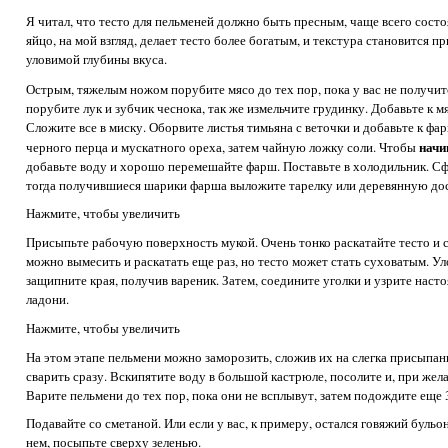
Я читал, что тесто для пельменей должно быть пресным, чаще всего состоя
яйцо, на мой взгляд, делает тесто более богатым, и текстура становится п
уловимой глубины вкуса.
Острым, тяжелым ножом порубите мясо до тех пор, пока у вас не получи
порубите лук и зубчик чеснока, так же измельчите грудинку. Добавьте к 
Сложите все в миску. Оборвите листья тимьяна с веточки и добавьте к ф
начи
черного перца и мускатного ореха, затем чайную ложку соли. Чтобы
добавьте воду и хорошо перемешайте фарш. Поставьте в холодильник. С
тогда получившиеся шарики фарша выложите тарелку или деревянную до
Нажмите, чтобы увеличить
Присыпьте рабочую поверхность мукой. Очень тонко раскатайте тесто и 
можно вымесить и раскатать еще раз, но тесто может стать суховатым. Ул
защипните края, получив вареник. Затем, соедините уголки и узрите нас
ладони.
Нажмите, чтобы увеличить
На этом этапе пельмени можно заморозить, сложив их на слегка присыпа
сварить сразу. Вскипятите воду в большой кастрюле, посолите и, при жел
Варите пельмени до тех пор, пока они не всплывут, затем подождите еще
Подавайте со сметаной. Или если у вас, к примеру, остался говяжий бульо
нем, посыпьте сверху зеленью.