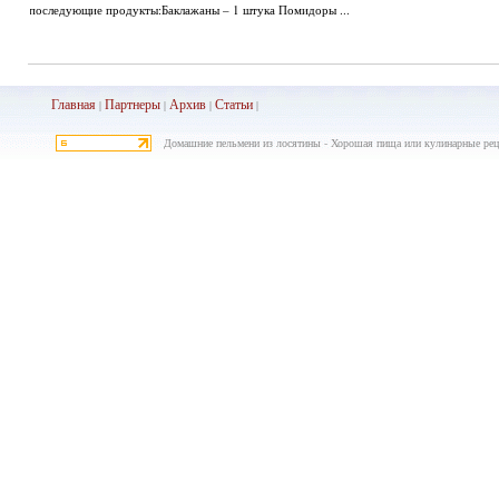
последующие продукты:Баклажаны – 1 штука Помидоры ...
Главная
Партнеры
Архив
Ста
тьи
|
|
|
|
Домашние пельмени из лосятины - Хорошая пища или кулинарные реце