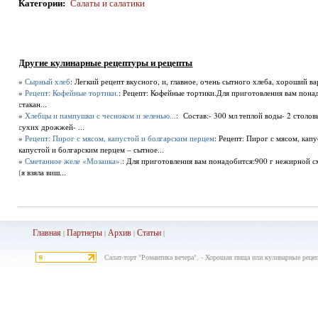
Категории
:
Салаты и салатики
Другие кулинарные рецептуры и рецепты
»
Сырный хлеб
: Легкий рецепт вкусного, и, главное, очень сытного хлеба, хороший ва
»
Рецепт: Кофейные тортики.
: Рецепт: Кофейные тортики.Для приготовления вам понадоб
стакан...
»
Хлебцы и пампушки с чесноком и зеленью...
: Состав:- 300 мл теплой воды- 2 столо
сухих дрожжей- ...
»
Рецепт: Пирог с мясом, капустой и болгарским перцем
: Рецепт: Пирог с мясом, кап
капустой и болгарским перцем – сытное...
»
Сметанное желе «Мозаика».
: Для приготовления вам понадобится:900 г нежирной 
(я взяла виш...
Главная
Партнеры
Архив
Ста
тьи
|
|
|
|
Салат-торт "Романтика вечера". - Хорошая пища или кулинарные рецеп