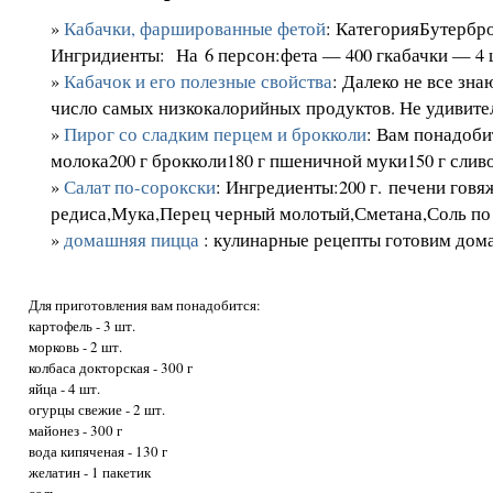
»
Кабачки, фаршированные фетой
: КатегорияБутербр
Ингридиенты: На 6 персон:фета — 400 гкабачки — 4 ш
»
Кабачок и его полезные свойства
: Далеко не все зна
число самых низкокалорийных продуктов. Не удивитель
»
Пирог со сладким перцем и брокколи
: Вам понадоби
молока200 г брокколи180 г пшеничной муки150 г сливоч
»
Салат по-сорокски
: Ингредиенты:200 г. печени говяж
редиса,Мука,Перец черный молотый,Сметана,Соль по в
»
домашняя пицца
: кулинарные рецепты готовим дом
Для приготовления вам понадобится:
картофель - 3 шт.
морковь - 2 шт.
колбаса докторская - 300 г
яйца - 4 шт.
огурцы свежие - 2 шт.
майонез - 300 г
вода кипяченая - 130 г
желатин - 1 пакетик