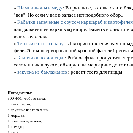
»
Шампиньоны в меду
: В принципе, готовится это бл
"вок". Но если у вас в запасе нет подобного обор...
»
Кабачки запеченые с соусом наршараб и картофелем
для дальнейшей варки в мундире.Вымыть и очистить от
использую для...
»
Теплый салат на пару.
: Для приготовления вам понад
филе420 г консервированной красной фасоли1 репчатая
»
Блинчики по-донецки
: Рыбное филе пропустите чере
салом шпик и луком, обжарьте на маргарине до готовн
»
закуска из баклажанов
: рецепт тесто для пиццы
Ингредиенты
:
300-400г любого мяса,
3 плав. сырка,
4 крупные картофелины,
1 морковь,
1 большая луковица,
1 помидор,
1 перец,