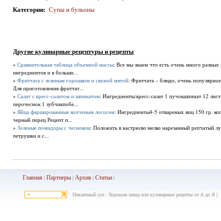
Категории
:
Супы и бульоны
Другие кулинарные рецептуры и рецепты
»
Сравнительная таблица объемной массы
: Все мы знаем что есть очень много разных
ингредиентов и в больши...
»
Фриттата с зеленым горошком и свежей мятой
: Фриттата – блюдо, очень популярное
Для приготовления фриттат...
»
Салат с кресс-салатом и шпинатом
: Ингредиенты:кресс-салат 1 пучокшпинат 12 лист
перочеснок 1 зубчикпобе...
»
Яйца фаршированные копченым лососем
: Ингредиенты4-5 отвареных яиц 150 гр. коп
черный перец Рецепт п...
»
Зеленые помидоры с чесноком
: Положить в кастрюлю мелко нарезанный репчатый лу
петрушки и с...
Главная
Партнеры
Архив
Ста
тьи
|
|
|
|
Пикантный суп - Хорошая пища или кулинарные рецепты от А до Я |