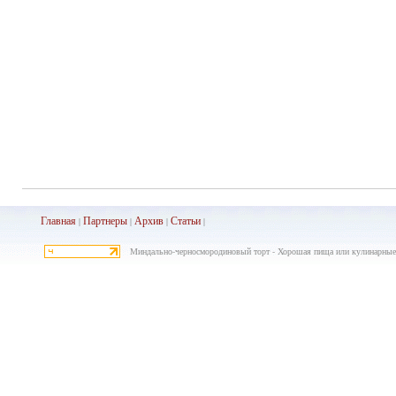
Главная
Партнеры
Архив
Ста
тьи
|
|
|
|
Миндально-черносмородиновый торт - Хорошая пища или кулинарные 