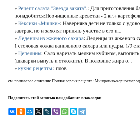
»
Рецепт салата "Звезда заката".
: Для приготовления б
понадобится:Неочищенные креветки - 2 кг,+ картофель 
»
Кексики «Мишки»
: Наверняка дети не только с удов
завтрак, но и захотят принять участие в его п...
»
Леденцы из жженого сахара
: Леденцы из жженого с
1 столовая ложка ванильного сахара или пудры, 1/3 ста
»
Цепелины
: Сало нарезать мелким кубиком, вытопить
(шкварки вынуть и отложить). В половине жира о...
»
кухня рецепты
: плов
см. пошаговое описание Полная версия рецепта: Миндально-черносморо
Поделитесь этой записью или добавьте в закладки