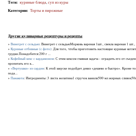
Теги
:
куриные блюда
,
суп из куры
Категории
:
Торты и пирожные
Другие кулинарные рецептуры и рецепты
»
Винегрет с сельдью
: Винегрет с сельдьюМорковь вареная 1шт., свекла вареная 1 шт., 
»
Куриные отбивные (с фото)
: Для того, чтобы приготовить настоящие куриные котле
грудки.Понадобится:200 г ...
»
Кофейный кекс с кардамоном
: С этим кексом главная задача - оградить его от съеде
пропитать его к...
»
«Вертушки» из сардин
: К этой закуске подойдет девиз «дешево и быстро». Кроме то
пода...
»
Панакота
: Ингредиенты :3 листа желатина1 стручок ванили500 мл жирных сливок50г