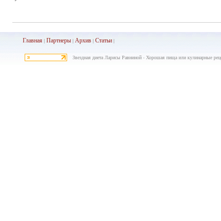
Главная
Партнеры
Архив
Ста
тьи
|
|
|
|
Звездная диета Ларисы Равниной - Хорошая пища или кулинарные реце