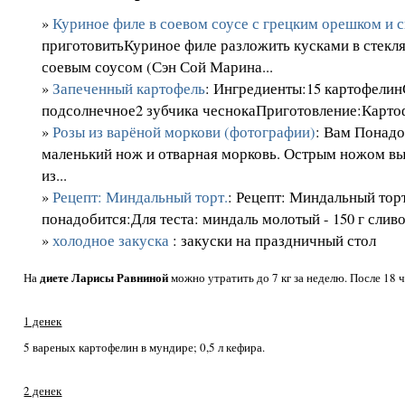
»
Куриное филе в соевом соусе с грецким орешком и 
приготовитьКуриное филе разложить кусками в стекля
соевым соусом (Сэн Сой Марина...
»
Запеченный картофель
: Ингредиенты:15 картофел
подсолнечное2 зубчика чеснокаПриготовление:Картофе
»
Розы из варёной моркови (фотографии)
: Вам Понадо
маленький нож и отварная морковь. Острым ножом вы
из...
»
Рецепт: Миндальный торт.
: Рецепт: Миндальный тор
понадобится:Для теста: миндаль молотый - 150 г сливоч
»
холодное закуска
: закуски на праздничный стол
диете Ларисы Равниной
На
можно утратить до 7 кг за неделю. После 18 
1 денек
5 вареных картофелин в мундире; 0,5 л кефира.
2 денек