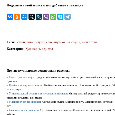
Поделитесь этой записью или добавьте в закладки
Теги
:
кулинарные рецепты любящей жены
,
соус для спагетти
Категории
:
Кулинарные диеты
Другие кулинарные рецептуры и рецепты
»
Салат Красное море
: Предлагаем хозяюшкам вкусный и оригинальный салат к празд
Красное...
»
Колбаса нежирная говяжья
: Колбаса нежирная говяжья1,5 кг нежирной говядины, 500
ложка поро...
»
Универсальный рецепт приготовления наливки
: Универсальный рецепт приготовлени
чистыми ягодами, или мелко ...
»
Мясной рулет из индейки
: Сегодня предлагаем приготовить мясной рулет, который
вку...
»
Суп холодный овощной
: Суп холодный овощной200 мл молока (кипяченой воды), 20
зубчик ...