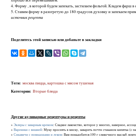
хорошо всё перемешиваем.
4. Форму , в которой будем запекать, застилаем фольгой. Кладем фарш в
5. Ставим форму в разогретую до 180 градусов духовку и запекаем при
источник рецепта
Поделитесь этой записью или добавьте в закладки
Теги
:
москва пицца
,
картошка с мясом тушеная
Категории
:
Вторые блюда
Другие кулинарные рецептуры и рецепты
»
Эклеры с заварным кремом
: Сладкое лакомство, которое у многих, наверное, ассоц
»
Вареники с вишней
: Муку просеять в миску, заварить почти стаканом кипятка (с п
»
Сэндвичи с помидорами и луком
: Вам понадобится:100 г сливочного масла8 ломти