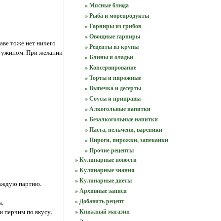
» Мясные блюда
» Рыба и морепродукты
» Гарниры из грибов
» Овощные гарниры
аве тоже нет ничего
» Рецепты из крупы
м ужином. При желании
» Блины и оладьи
» Консервирование
» Торты и пирожные
» Выпечка и десерты
» Соусы и приправы
» Алкогольные напитки
» Безалкогольные напитки
» Паста, пельмени, вареники
» Пироги, пирожки, запеканки
» Прочие рецепты
» Кулинарные новости
» Кулинарные знания
» Кулинарные диеты
каждую партию.
» Архивные записи
» Добавить рецепт
ы.
» Книжный магазин
и перчим по вкусу,