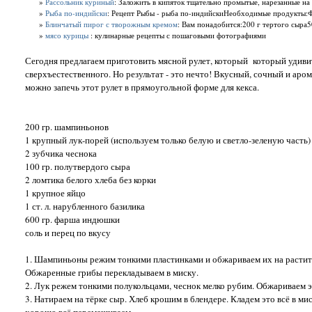
»
Рассольник куриный
: Заложить в кипяток тщательно промытые, нарезанные на 
»
Рыба по-индийски
: Рецепт Рыбы - рыба по-индийскиНеобходимые продукты:Фил
»
Блинчатый пирог с творожным кремом
: Вам понадобится:200 г тертого сыра5
»
мясо курицы
: кулинарные рецепты с пошаговыми фотографиями
Сегодня предлагаем приготовить мясной рулет, который который удивит
сверхъестественного. Но результат - это нечто! Вкусный, сочный и ар
можно запечь этот рулет в прямоугольной форме для кекса.
200 гр. шампиньонов
1 крупный лук-порей (используем только белую и светло-зеленую часть)
2 зубчика чеснока
100 гр. полутвердого сыра
2 ломтика белого хлеба без корки
1 крупное яйцо
1 ст. л. нарубленного базилика
600 гр. фарша индюшки
соль и перец по вкусу
1. Шампиньоны режим тонкими пластинками и обжариваем их на растител
Обжаренные грибы перекладываем в миску.
2. Лук режем тонкими полукольцами, чеснок мелко рубим. Обжариваем эт
3. Натираем на тёрке сыр. Хлеб крошим в блендере. Кладем это всё в ми