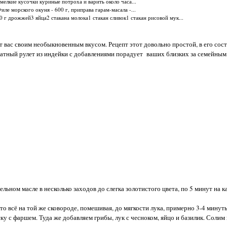
мелкие кусочки куриные потроха и варить около часа...
е морского окуня - 600 г, приправа гарам-масала -...
0 г дрожжей3 яйца2 стакана молока1 стакан сливок1 стакан рисовой мук...
 вас своим необыкновенным вкусом. Рецепт этот довольно простой, в его сост
оматный рулет из индейки с добавлениями порадует ваших близких за семейны
ьном масле в несколько заходов до слегка золотистого цвета, по 5 минут на 
о всё на той же сковороде, помешивая, до мягкости лука, примерно 3-4 минут
ску с фаршем. Туда же добавляем грибы, лук с чесноком, яйцо и базилик. Солим 