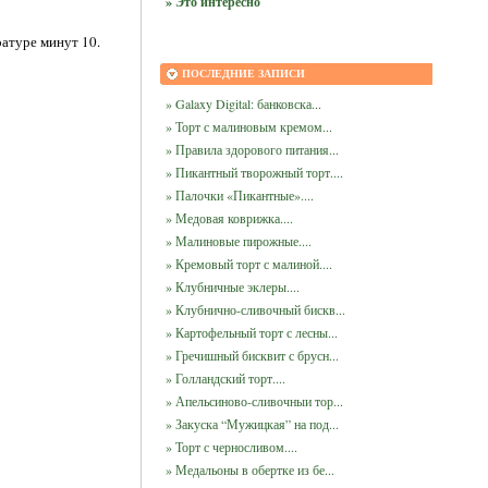
» Это интересно
ратуре минут 10.
ПОСЛЕДНИЕ ЗАПИСИ
» Galaxy Digital: банковска...
» Торт с малиновым кремом...
» Правила здорового питания...
» Пикантный творожный торт....
» Палочки «Пикантные»....
» Медовая коврижка....
» Малиновые пирожные....
» Кремовый торт с малиной....
» Клубничные эклеры....
» Клубнично-сливочный бискв...
» Картофельный торт с лесны...
» Гречишный бисквит с брусн...
» Голландский торт....
» Апельсиново-сливочныи тор...
» Закуска “Мужицкая” на под...
» Торт с черносливом....
» Медальоны в обертке из бе...