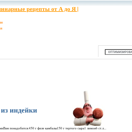
инарные рецепты от А до Я |
ии
ия
 из индейки
амиВам понадобится:450 г филе камбалы150 г тертого сыра1 лимон6 ст.л...