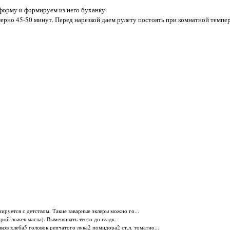
 форму и формируем из него буханку.
мерно 45-50 минут. Перед нарезкой даем рулету постоять при комнатной темпе
иируется с детством. Такие заварные эклеры можно го...
арой ложек масла). Вымешивать тесто до гладк...
ков хлеба5 головок репчатого лука2 помидора2 ст.л. томатно...