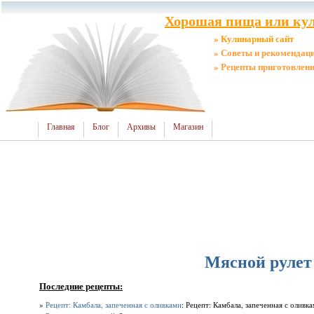
Хорошая пища или кул
» Кулинарный сайт
» Советы и рекомендац
» Рецепты приготовлен
Главная
Блог
Архивы
Магазин
Мясной рулет
Последние рецепты:
»
Рецепт: Камбала, запеченная с оливками
: Рецепт: Камбала, запеченная с оливк