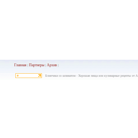
Главная
Партнеры
Архив
|
|
|
Блинчики со шпинатом - Хорошая пища или кулинарные рецепты от А