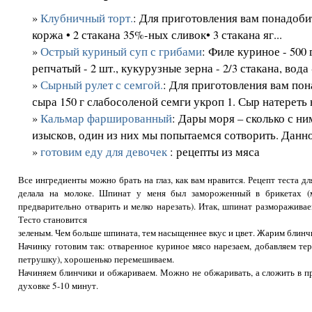
»
Клубничный торт.
: Для приготовления вам понадоби
коржа • 2 стакана 35%-ных сливок• 3 стакана яг...
»
Острый куриный суп с грибами
: Филе куриное - 500 г
репчатый - 2 шт., кукурузные зерна - 2/3 стакана, вода -
»
Сырный рулет с семгой.
: Для приготовления вам пон
сыра 150 г слабосоленой семги укроп 1. Сыр натереть н
»
Кальмар фаршированный
: Дары моря – сколько с н
изысков, один из них мы попытаемся сотворить. Данно
»
готовим еду для девочек
: рецепты из мяса
Все ингредиенты можно брать на глаз, как вам нравится. Рецепт теста 
делала на молоке. Шпинат у меня был замороженный в брикетах (
предварительно отварить и мелко нарезать). Итак, шпинат размораживае
Тесто становится
зеленым. Чем больше шпината, тем насыщеннее вкус и цвет. Жарим блинч
Начинку готовим так: отваренное куриное мясо нарезаем, добавляем тер
петрушку), хорошенько перемешиваем.
Начиняем блинчики и обжариваем. Можно не обжаривать, а сложить в пр
духовке 5-10 минут.