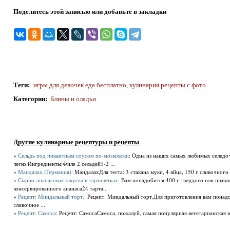
Поделитесь этой записью или добавьте в закладки
Теги
:
игры для девочек еда бесплатно
,
кулинария рецепты с фото
Категории
:
Блины и оладьи
Другие кулинарные рецептуры и рецепты
»
Сельдь под пикантным соусом по-московски
: Одна из наших самых любимых селедоч
легко.Ингредиенты:Филе 2 сельдей1-2 ...
»
Мандалах (Германия)
: МандалахДля теста: 3 стакана муки, 4 яйца, 150 г сливочного 
»
Сырно-ананасовая закуска в тарталетках
: Вам понадобится:400 г твердого или плав
консервированного ананаса24 тарта...
»
Рецепт: Миндальный торт.
: Рецепт: Миндальный торт.Для приготовления вам понадо
сливочное ...
»
Рецепт: Самоса
: Рецепт: СамосаСамоса, пожалуй, самая популярная вегетарианская ин