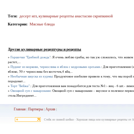
Теги
:
десерт игл
,
кулинарные рецепты анастасии скрипкиной
Категории
:
Мясные блюда
Другие кулинарные рецептуры и рецепты
»
Горшочки "Грибной дождь"
: Я очень люблю грибы, но так уж сложилось, что живeм м
растeт,...
»
Пудинг из моркови, чернослива и яблок с кедровыми орехами.
: Для приготовления (
яблоко, 50 г чернослива без косточек,4 яйц...
»
Необычная закуска из хурмы
: Продуктовое изобилие привело к тому, что мы порой 
порадоват...
»
Торт "Бейжа".
: Для приготовления вам понадобится:для теста №1:- яиц - 6 шт.- лимон -
»
Овощной суп с макаронами
: Овощной суп с макаронами – вкусное и полезное перво
стола.Ингредиент...
Главная
Партнеры
Архив
|
|
|
Стейк из свиной шейки - Хорошая пища или кулинарные рецепты от А