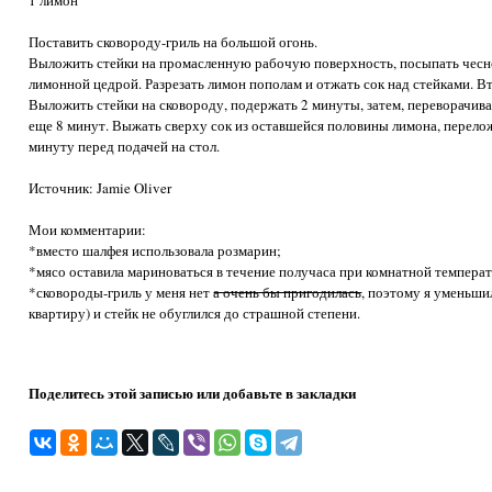
1 лимон
Поставить сковороду-гриль на большой огонь.
Выложить стейки на промасленную рабочую поверхность, посыпать чесно
лимонной цедрой. Разрезать лимон пополам и отжать сок над стейками. В
Выложить стейки на сковороду, подержать 2 минуты, затем, переворачив
еще 8 минут. Выжать сверху сок из оставшейся половины лимона, перелож
минуту перед подачей на стол.
Источник: Jamie Oliver
Мои комментарии:
*вместо шалфея использовала розмарин;
*мясо оставила мариноваться в течение получаса при комнатной температ
*сковороды-гриль у меня нет
а очень бы пригодилась
, поэтому я уменьши
квартиру) и стейк не обуглился до страшной степени.
Поделитесь этой записью или добавьте в закладки