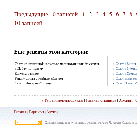
Предыдущие 10 записей
|
1
2
3
4
5
6
7
8
10 записей
Ещё рецепты этой категории:
Салат из квашенной капусты с маринованными фруктами.
»
Салат «Винни
«Шуба» по-новому.
»
Салат «Ёлочн
Капуста с вином
»
Салат «Удовол
Рецепт салата с зелёным яблоком
»
Салат-желе м
Салат “Империал” - рецепт
»
Салат "Цезарь
« Рыба и морепродукты
|
Главная страница
|
Архивы
|
Главная
Партнеры
Архив
|
|
|
Хорошая пища или кулинарные рецепты от А до Я: Архив Салаты и с