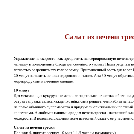
Салат из печени тре
Упражнение на скорость: как превратить консервированную печень т
лепешку в полноценные блюда для семейного ужина? Наши рецепты поз
легкостью разрешить эту головоломку. Приглашенный гость диетолог И
20 минут заложить основы здорового питания. А за 30 минут обратимс
морепродуктам и печеным овощам.
10 минут
Для мексиканцев кукурузные лепешки-тортильяс - съестная оболочка дл
острая заправка-сальса каждая хозяйка сама решает, чем набить леп
на полке обычного супермаркета и придумали оригинальный постный 
креветками. А любимая нашим народом печень трески - настоящий кл
молодость. В новом воплощении всем известный салат с ее участием ст
Салат из печени трески
Порции: 4, приготовление: 10 мин (+1,5 часа на разморозку)