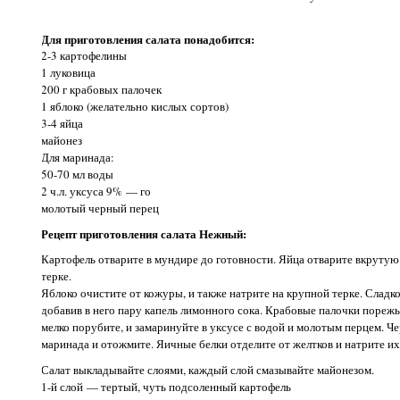
Для приготовления салата понадобится:
2-3 картофелины
1 луковица
200 г крабовых палочек
1 яблоко (желательно кислых сортов)
3-4 яйца
майонез
Для маринада:
50-70 мл воды
2 ч.л. уксуса 9% — го
молотый черный перец
Рецепт приготовления салата Нежный:
Картофель отварите в мундире до готовности. Яйца отварите вкрутую
терке.
Яблоко очистите от кожуры, и также натрите на крупной терке. Сладк
добавив в него пару капель лимонного сока. Крабовые палочки пореж
мелко порубите, и замаринуйте в уксусе с водой и молотым перцем. Че
маринада и отожмите. Яичные белки отделите от желтков и натрите их
Салат выкладывайте слоями, каждый слой смазывайте майонезом.
1-й слой — тертый, чуть подсоленный картофель