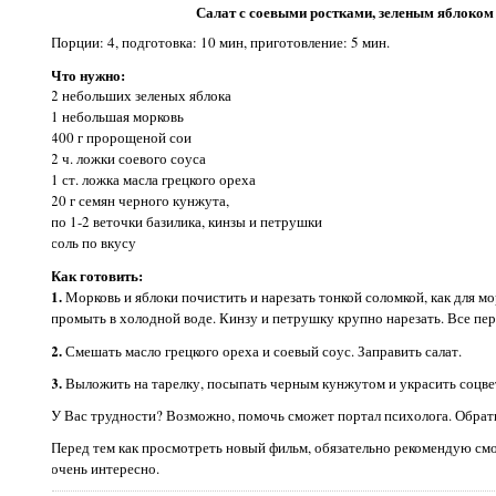
Салат с соевыми ростками, зеленым яблоком
Порции: 4, подготовка: 10 мин, приготовление: 5 мин.
Что нужно:
2 небольших зеленых яблока
1 небольшая морковь
400 г пророщеной сои
2 ч. ложки соевого соуса
1 ст. ложка масла грецкого ореха
20 г семян черного кунжута,
по 1-2 веточки базилика, кинзы и петрушки
соль по вкусу
Как готовить:
1.
Морковь и яблоки почистить и нарезать тонкой соломкой, как для мо
промыть в холодной воде. Кинзу и петрушку крупно нарезать. Все пе
2.
Смешать масло грецкого ореха и соевый соус. Заправить салат.
3.
Выложить на тарелку, посыпать черным кунжутом и украсить соцве
У Вас трудности? Возможно, помочь сможет портал психолога. Обра
Перед тем как просмотреть новый фильм, обязательно рекомендую см
очень интересно.