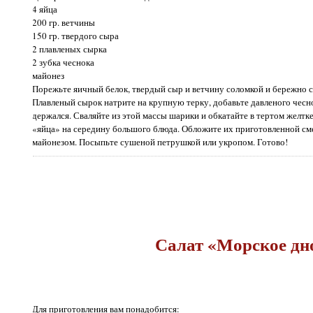
4 яйца
200 гр. ветчины
150 гр. твердого сыра
2 плавленых сырка
2 зубка чеснока
майонез
Порежьте яичный белок, твердый сыр и ветчину соломкой и бережно 
Плавленый сырок натрите на крупную терку, добавьте давленого чесн
держался. Сваляйте из этой массы шарики и обкатайте в тертом желтк
«яйца» на середину большого блюда. Обложите их приготовленной сме
майонезом. Посыпьте сушеной петрушкой или укропом. Готово!
Салат «Морское дн
Для приготовления вам понадобится: