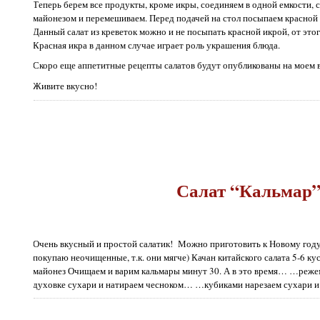
Теперь берем все продукты, кроме икры, соединяем в одной емкости, с
майонезом и перемешиваем. Перед подачей на стол посыпаем красной
Данный салат из креветок можно и не посыпать красной икрой, от этог
Красная икра в данном случае играет роль украшения блюда.
Скоро еще аппетитные рецепты салатов будут опубликованы на моем 
Живите вкусно!
Салат “Кальмар
Очень вкусный и простой салатик! Можно приготовить к Новому году.
покупаю неочищенные, т.к. они мягче) Качан китайского салата 5-6 кус
майонез Очищаем и варим кальмары минут 30. А в это время… …реж
духовке сухари и натираем чесноком… …кубиками нарезаем сухари и с