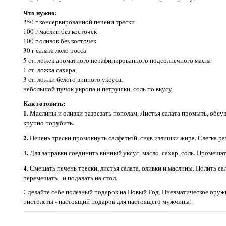
Что нужно:
250 г консервированной печени трески
100 г маслин без косточек
100 г оливок без косточек
30 г салата лоло росса
5 ст. ложек ароматного нерафинированного подсолнечного масла
1 ст. ложка сахара,
3 ст. ложки белого винного уксуса,
небольшой пучок укропа и петрушки, соль по вкусу
Как готовить:
1.
Маслины и оливки разрезать пополам. Листья салата промыть, обсуш
крупно порубить.
2.
Печень трески промокнуть салфеткой, сняв излишки жира. Слегка ра
3.
Для заправки соединить винный уксус, масло, сахар, соль. Промешат
4.
Смешать печень трески, листья салата, оливки и маслины. Полить сал
перемешать - и подавать на стол.
Сделайте себе полезный подарок на Новый Год. Пневматическое оружи
пистолеты - настоящий подарок для настоящего мужчины!