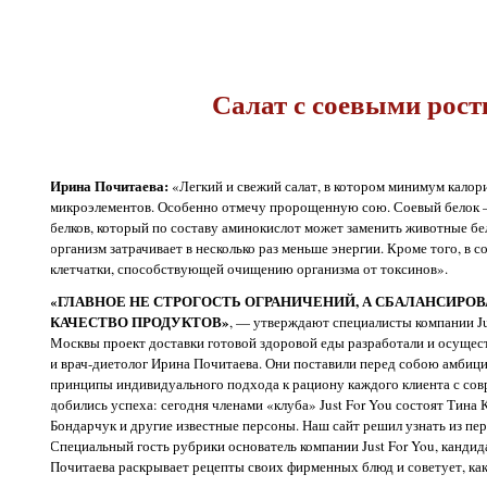
Салат с соевыми рос
Ирина Почитаева:
«Легкий и свежий салат, в котором минимум калор
микроэлементов. Особенно отмечу пророщенную сою. Соевый белок 
белков, который по составу аминокислот может заменить животные бел
организм затрачивает в несколько раз меньше энергии. Кроме того, в 
клетчатки, способствующей очищению организма от токсинов».
«ГЛАВНОЕ НЕ СТРОГОСТЬ ОГРАНИЧЕНИЙ, А СБАЛАНСИРО
КАЧЕСТВО ПРОДУКТОВ»
, — утверждают специалисты компании Ju
Москвы проект доставки готовой здоровой еды разработали и осущес
и врач-диетолог Ирина Почитаева. Они поставили перед собою амбиц
принципы индивидуального подхода к рациону каждого клиента с со
добились успеха: сегодня членами «клуба» Just For You состоят Тина
Бондарчук и другие известные персоны. Наш сайт решил узнать из перв
Специальный гость рубрики основатель компании Just For You, канди
Почитаева раскрывает рецепты своих фирменных блюд и советует, как