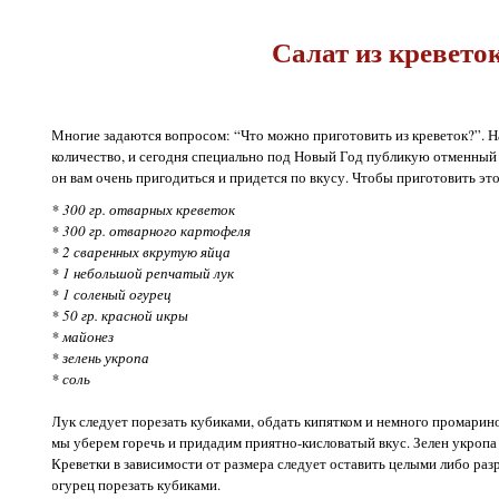
Салат из кревето
Многие задаются вопросом: “Что можно приготовить из креветок?”. Н
количество, и сегодня специально под Новый Год публикую отменный 
он вам очень пригодиться и придется по вкусу. Чтобы приготовить эт
* 300 гр. отварных креветок
* 300 гр. отварного картофеля
* 2 сваренных вкрутую яйца
* 1 небольшой репчатый лук
* 1 соленый огурец
* 50 гр. красной икры
* майонез
* зелень укропа
* соль
Лук следует порезать кубиками, обдать кипятком и немного промарин
мы уберем горечь и придадим приятно-кисловатый вкус. Зелен укропа
Креветки в зависимости от размера следует оставить целыми либо разр
огурец порезать кубиками.