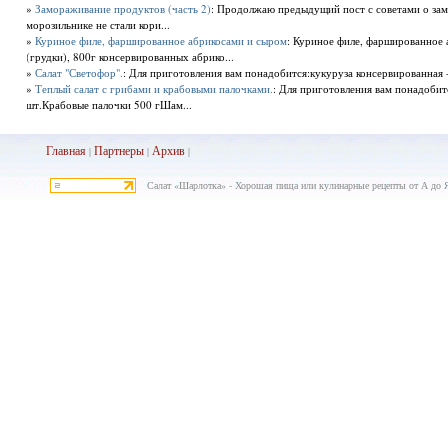
»
Замораживание продуктов (часть 2)
: Продолжаю предыдущий пост с советами о за
морозильнике не стали кори...
»
Куриное филе, фаршированное абрикосами и сыром
: Куриное филе, фаршированное 
(грудки), 800г консервированных абрико...
»
Салат "Светофор".
: Для приготовления вам понадобится:кукуруза консервированная - 
»
Теплый салат с грибами и крабовыми палочками.
: Для приготовления вам понадобит
шт.Крабовые палочки 500 гШам...
Главная
Партнеры
Архив
|
|
|
Салат «Шарлотка» - Хорошая пища или кулинарные рецепты от А до 