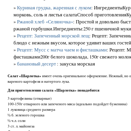
»
Куриная грудка, жаренная с луком
: ИнгредиентыКури
морковь, соль и листья салатаСпособ приготовленияКу
»
Ржаной хлеб «Селяночка»
: Простой и довольно быс
ржаной горбушки.Ингредиенты:250 г пшеничной муки12
»
Рецепт: Запеченный морской лещ
: Рецепт: Запечен
блюдо с нежным вкусом, которое удивит ваших гостей 
»
Рецепт: Мусс с матча чаем и фисташками
: Рецепт: 
фисташками200г белого шоколада, 150г свежего молока, 
»
банановый десерт
: закуска морская
Салат «Шарлотка»
имеет очень оригинальное оформление. Нежный, но 
вареного картофеля и натертого лука.
Для приготовления салата «Шарлотка» понадобится
3 картофелины (отварные)
100-150г отварного или запеченого мяса (идеально подойдет буженина)
1 луковица среднего размера
½ б. зеленого горошка
½ ч.л. соли
3 ст. л. майонеза