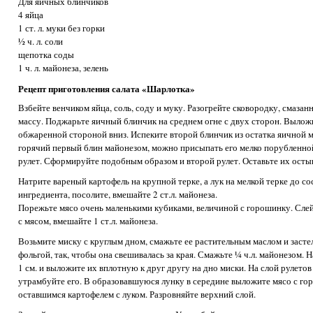
Для яичных блинчиков
4 яйца
1 ст. л. муки без горки
½ ч. л. соли
щепотка соды
1 ч. л. майонеза, зелень
Рецепт приготовления салата «Шарлотка»
Взбейте венчиком яйца, соль, соду и муку. Разогрейте сковородку, смаза
массу. Поджарьте яичный блинчик на среднем огне с двух сторон. Вылож
обжаренной стороной вниз. Испеките второй блинчик из остатка яичной м
горячий первый блин майонезом, можно присыпать его мелко порубленной
рулет. Сформируйте подобным образом и второй рулет. Оставьте их осты
Натрите вареный картофель на крупной терке, а лук на мелкой терке до с
ингредиента, посолите, вмешайте 2 ст.л. майонеза.
Порежьте мясо очень маленькими кубиками, величиной с горошинку. Слей
с мясом, вмешайте 1 ст.л. майонеза.
Возьмите миску с круглым дном, смажьте ее растительным маслом и засте
фольгой, так, чтобы она свешивалась за края. Смажьте ¼ ч.л. майонезом.
1 см. и выложите их вплотную к друг другу на дно миски. На слой рулетов
утрамбуйте его. В образовавшуюся лунку в середине выложите мясо с го
оставшимся картофелем с луком. Разровняйте верхний слой.