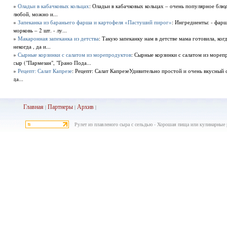
»
Оладьи в кабачковых кольцах
: Оладьи в кабачковых кольцах – очень популярное бл
любой, можно и...
»
Запеканка из бараньего фарша и картофеля «Пастуший пирог»
: Ингредиенты: - фарш
морковь – 2 шт. - лу...
»
Макаронная запеканка из детства
: Такую запеканку нам в детстве мама готовила, ког
некогда , да и...
»
Сырные корзинки с салатом из морепродуктов
: Сырные корзинки с салатом из море
сыр ("Пармезан", "Грано Пода...
»
Рецепт: Салат Капрезе
: Рецепт: Салат КапрезеУдивительно простой и очень вкусный с
да...
Главная
Партнеры
Архив
|
|
|
Рулет из плавленого сыра с сельдью - Хорошая пища или кулинарные 