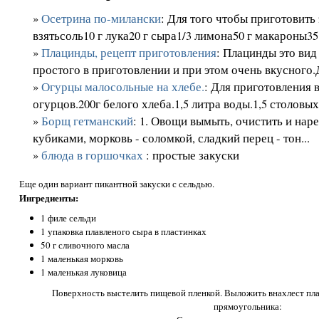
»
Осетрина по-милански
: Для того чтобы приготовить
взятьсоль10 г лука20 г сыра1/3 лимона50 г макароны35 
»
Плацинды, рецепт приготовления
: Плацинды это вид
простого в приготовлении и при этом очень вкусного.Д
»
Огурцы малосольные на хлебе.
: Для приготовления 
огурцов.200г белого хлеба.1,5 литра воды.1,5 столовых 
»
Борщ гетманский
: 1. Овощи вымыть, очистить и наре
кубиками, морковь - соломкой, сладкий перец - тон...
»
блюда в горшочках
: простые закуски
Еще один вариант пикантной закуски с сельдью.
Ингредиенты:
1 филе сельди
1 упаковка плавленого сыра в пластинках
50 г сливочного масла
1 маленькая морковь
1 маленькая луковица
Поверхность выстелить пищевой пленкой. Выложить внахлест пла
прямоугольника: