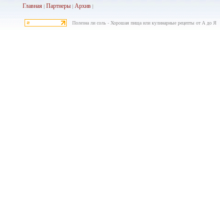
Главная
Партнеры
Архив
|
|
|
Полезна ли соль - Хорошая пища или кулинарные рецепты от А до Я