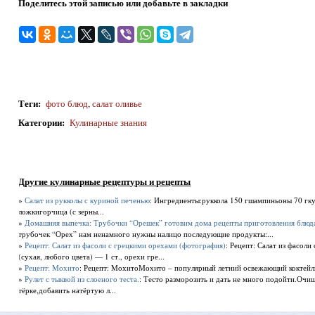
Поделитесь этой записью или добавьте в закладки
Теги
:
фото блюд
,
салат оливье
Категории
:
Кулинарные знания
Другие кулинарные рецептуры и рецепты
»
Салат из рукколы с куриной печенью
: Ингредиенты:руккола 150 гшампиньоны 70 гку
ложкигорчица (с зерны...
»
Домашняя выпечка: Трубочки “Орешек” готовим дома рецепты приготовления блюд
трубочек “Орех” нам ненамного нужны налицо последующие продукты:...
»
Рецепт: Салат из фасоли с грецкими орехами (фотография)
: Рецепт: Салат из фасол
(сухая, любого цвета) — 1 ст., орехи гре...
»
Рецепт: Мохито
: Рецепт: МохитоМохито – популярный летний освежающий коктейль 
»
Рулет с тыквой из слоеного теста.
: Тесто разморозить и дать не много подойти.Очи
тёрке,добавить натёртую л...