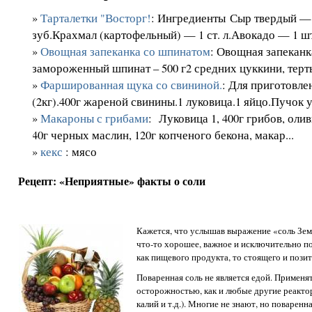
»
Тарталетки "Восторг!
: Ингредиенты Сыр твердый —
зуб.Крахмал (картофельный) — 1 ст. л.Авокадо — 1 ш
»
Овощная запеканка со шпинатом
: Овощная запекан
замороженный шпинат – 500 г2 средних цуккини, терты
»
Фаршированная щука со свининой.
: Для приготовл
(2кг).400г жареной свинины.1 луковица.1 яйцо.Пучок у
»
Макароны с грибами
: Луковица 1, 400г грибов, олив
40г черных маслин, 120г копченого бекона, макар...
»
кекс
: мясо
Рецепт: «Неприятные» факты о соли
Кажется, что услышав выражение «соль Зем
что-то хорошее, важное и исключительно по
как пищевого продукта, то стоящего и позит
Поваренная соль не является едой. Применят
осторожностью, как и любые другие реактор
калий и т.д.). Многие не знают, но поварен