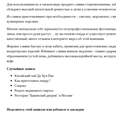
Для использования их в свежем виде продают сливки стерилизованные, вз
обладают высокой питательной ценностью и легки в усвоении человеческ
Из сливок приготавливают при необходимости – сметану, мороженое, сли
кулинарных изделиях.
Многие напокупали себе зеркалок(это полупрофессиональные фотоаппарат
линза, или просто руки растут… ну вы поняли откуда и существует ремон
качественный, много отзывов в интернете видел об этой компании.
Жирные сливки быстро и легко взбить, применив для приготовления сладк
кондитерских изделий. Взбивают сливки вначале медленно - плавно ударя
образованием густой пены, добившись высококалорийной массы, которую 
кофе.
Случайные записи
Китайский чай Да Хун Пао
Как приготовить пиццу?
Спаржа
Рецепт морковного пирога
Ресторан “Бакинский дворик” в Москве
Поделитесь этой записью или добавьте в закладки