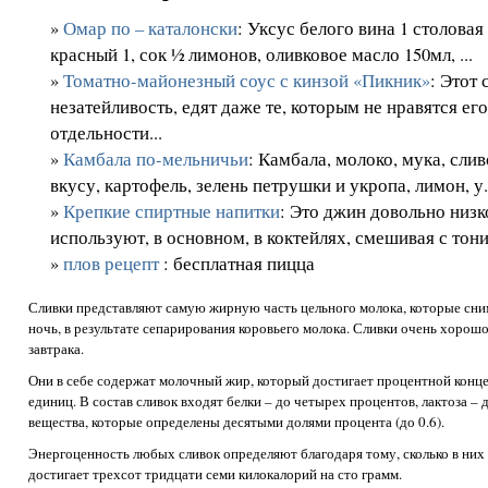
»
Омар по – каталонски
: Уксус белого вина 1 столовая 
красный 1, сок ½ лимонов, оливковое масло 150мл, ...
»
Томатно-майонезный соус с кинзой «Пикник»
: Этот 
незатейливость, едят даже те, которым не нравятся ег
отдельности...
»
Камбала по-мельничьи
: Камбала, молоко, мука, сли
вкусу, картофель, зелень петрушки и укропа, лимон, у.
»
Крепкие спиртные напитки
: Это джин довольно низк
используют, в основном, в коктейлях, смешивая с тоник
»
плов рецепт
: бесплатная пицца
Сливки представляют самую жирную часть цельного молока, которые сни
ночь, в результате сепарирования коровьего молока. Сливки очень хорош
завтрака.
Они в себе содержат молочный жир, который достигает процентной конце
единиц. В состав сливок входят белки – до четырех процентов, лактоза –
вещества, которые определены десятыми долями процента (до 0.6).
Энергоценность любых сливок определяют благодаря тому, сколько в них
достигает трехсот тридцати семи килокалорий на сто грамм.