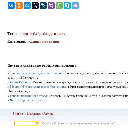
Теги
:
рецепты блюд
,
блюда из мяса
Категории
:
Кулинарные знания
Другие кулинарные рецептуры и рецепты
»
Запеченая корейка горячего копчения
: Запеченая корейка горячего копчения1,6 кг св
воды — 110 г смеси...
»
Кухня Испании
: Рассматривая испанскую кухню, которая является одной из самых р
»
Мокко «Медово-миндалевое блаженство»
: Этот рецепт предназначен для гурманов, 
обычный кофе, а х...
»
Рецепт шоколадного торта
: Для теста: 1. Какао-порошок 2 ст.л. 2. Масло растительное
»
Чипсы "Оригинальные"
: ...
Главная
Партнеры
Архив
|
|
|
Сливки - Хорошая пища или кулинарные рецепты от А до Я