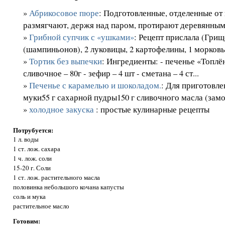
»
Абрикосовое пюре
: Подготовленные, отделенные от
размягчают, держя над паром, протирают деревянным 
»
Грибной супчик с «ушками»
: Рецепт прислала (Грищ
(шампиньонов), 2 луковицы, 2 картофелины, 1 мор­ковь, 
»
Тортик без выпечки
: Ингредиенты: - печенье «Топлё
сливочное – 80г - зефир – 4 шт - сметана – 4 ст...
»
Печенье с карамелью и шоколадом.
: Для приготовле
муки55 г сахарной пудры150 г сливочного масла (замо
»
холодное закуска
: простые кулинарные рецепты
Потрубуется:
1 л. воды
1 ст. лож. сахара
1 ч. лож. соли
15-20 г. Соли
1 ст. лож. растительного масла
половинка небольшого кочана капусты
соль и мука
растительное масло
Готовим: