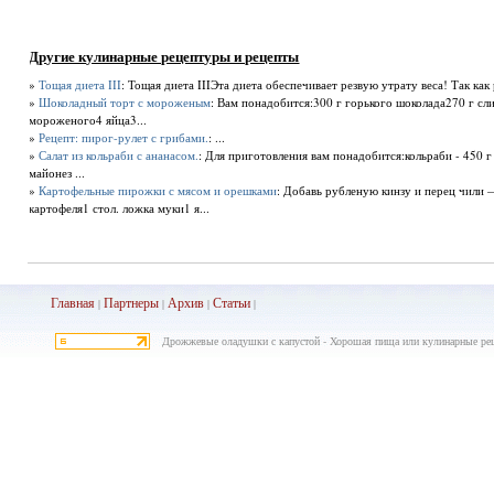
Другие кулинарные рецептуры и рецепты
»
Тощая диета III
: Тощая диета IIIЭта диета обеспечивает резвую утрату веса! Так ка
»
Шоколадный торт с мороженым
: Вам понадобится:300 г горького шоколада270 г сл
мороженого4 яйца3...
»
Рецепт: пирог-рулет с грибами.
: ...
»
Салат из кольраби с ананасом.
: Для приготовления вам понадобится:кольраби - 450 г 
майонез ...
»
Картофельные пирожки с мясом и орешками
: Добавь рубленую кинзу и перец чили 
картофеля1 стол. ложка муки1 я...
Главная
Партнеры
Архив
Ста
тьи
|
|
|
|
Дрожжевые оладушки с капустой - Хорошая пища или кулинарные реце