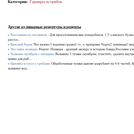
Категории
:
Гарниры из грибов
Другие кулинарные рецептуры и рецепты
»
Рассольник по-московски.
: Для приготовления вам понадобится: 1,5 л мясного буль
рассол...
»
Красный борщ
: Что нужно:1 куриная грудка1 ст. л. приправы Veqeta2 луковицы1 морк
»
Что такое попкорн
: Рецепт: Попкорн - краткий экскурс в историю блюда.Россияне узн
»
Тушеная скумбрия с овощами
: Возьмите 2 тушки скумбрии, очистите, удалите внутр
циями для рыб...
»
Цыплята в соусе с грибами
: Обработанные тушки цыплят разрубают на 4-6 частей. 
заливают вод...