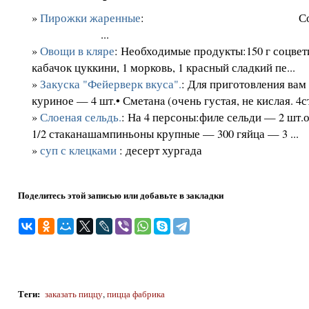
»
Пирожки жаренные
: Со
...
»
Овощи в кляре
: Необходимые продукты:150 г соцвет
кабачок цуккини, 1 морковь, 1 красный сладкий пе...
»
Закуска "Фейерверк вкуса".
: Для приготовления вам
куриное — 4 шт.• Сметанa (очень густая, не кислая. 4ст.
»
Слоеная сельдь.
: На 4 персоны:филе сельди — 2 шт
1/2 стаканашампиньоны крупные — 300 гяйца — 3 ...
»
суп с клецками
: десерт хургада
Поделитесь этой записью или добавьте в закладки
Теги
:
заказать пиццу
,
пицца фабрика