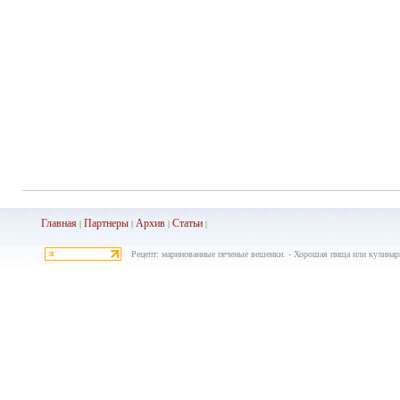
Главная
Партнеры
Архив
Ста
тьи
|
|
|
|
Рецепт: маринованные печеные вешенки. - Хорошая пища или кулинарн