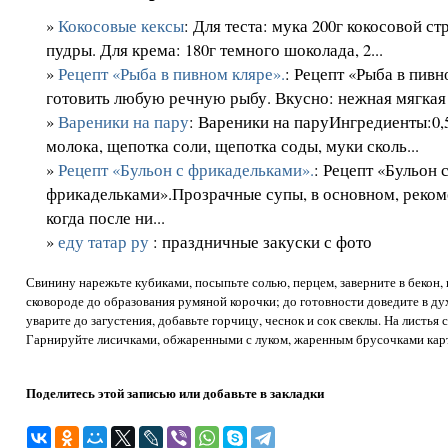
»
Кокосовые кексы
: Для теста: мука 200г кокосовой ст
пудры. Для крема: 180г темного шоколада, 2...
»
Рецепт «Рыба в пивном кляре».
: Рецепт «Рыба в пив
готовить любую речную рыбу. Вкусно: нежная мягкая 
»
Вареники на пару
: Вареники на паруИнгредиенты:0,
молока, щепотка соли, щепотка соды, муки сколь...
»
Рецепт «Бульон с фрикадельками».
: Рецепт «Бульон 
фрикадельками».Прозрачные супы, в основном, реком
когда после ни...
»
еду татар ру
: праздничные закуски с фото
Свинину нарежьте кубиками, посыпьте солью, перцем, заверните в бекон,
сковороде до образования румяной корочки; до готовности доведите в ду
уварите до загустения, добавьте горчицу, чеснок и сок свеклы. На листья
Гарнируйте лисичками, обжаренными с луком, жаренным брусочками карто
Поделитесь этой записью или добавьте в закладки