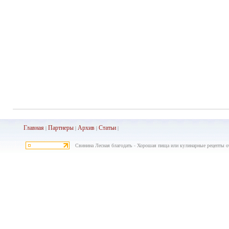
Главная
Партнеры
Архив
Ста
тьи
|
|
|
|
Свинина Лесная благодать - Хорошая пища или кулинарные рецепты от