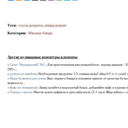
Теги
:
соусы рецепты
,
пицца рецепт
Категории
:
Мясные блюда
Другие кулинарные рецептуры и рецепты
»
Салат "Французский" №2.
: Для приготовления вам понадобится:- курица вареная - 30
200 г...
»
рулеты по-швабски
: Необходимые продукты: 2,5 стакана муки2 яйца 0,5 ч. л. соли2 
»
Виды бульонов для супов
: Вкус первого блюда в основном зависит от качества буль
является ос...
»
Кофе по-итальянски
: Ликер налейте в подогретый бокал, добавляйте кофе и хорошо 
»
Оладьи с мюсли
: Мюсли залить кефиром и дать набухнуть (2-3 часа) Яйца взбить с 