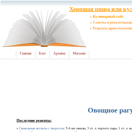
Хорошая пища или кул
» Кулинарный сайт
» Советы и рекомендац
» Рецепты приготовлен
Главная
Блог
Архивы
Магазин
Овощное рагу
Последние рецепты:
»
Свекольные котлеты с творогом
: 5-6 шт свеклы, 3 ст. л. тертого сыра, 1 ст. л.