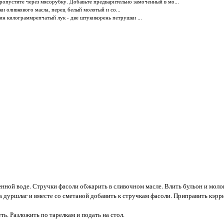
ропустите через мясорубку. Добавьте предварительно замоченный в мо...
и оливкового масла, перец белый молотый и со...
ин килограммрепчатый лук - две штукикорень петрушки ...
енной воде. Стручки фасоли обжарить в сливочном масле. Влить бульон и моло
на дуршлаг и вместе со сметаной добавить к стручкам фасоли. Приправить кэр
ть. Разложить по тарелкам и подать на стол.