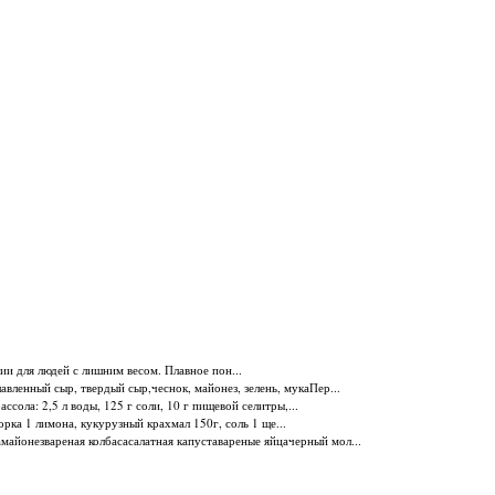
ии для людей с лишним весом. Плавное пон...
вленный сыр, твердый сыр,чеснок, майонез, зелень, мукаПер...
ассола: 2,5 л воды, 125 г соли, 10 г пищевой селитры,...
корка 1 лимона, кукурузный крахмал 150г, соль 1 ще...
айонезвареная колбасасалатная капуставареные яйцачерный мол...