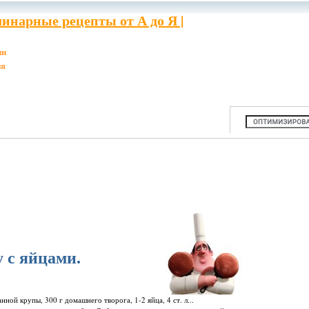
инарные рецепты от А до Я |
ии
ия
 с яйцами.
 манной крупы, 300 г домашнего творога, 1-2 яйца, 4 ст. л...