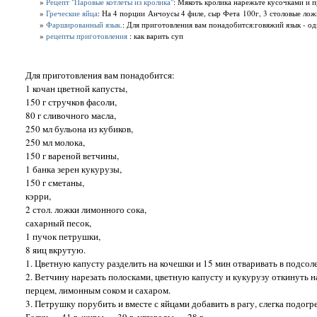
»
Рецепт "Паровые котлеты из кролика"
: Мякоть кролика нарежьте кусочками и п
»
Греческие яйца
: На 4 порции Анчоусы 4 филе, сыр Фета 100г, 3 столовые ложк
»
Фаршированный язык.
: Для приготовления вам понадобится:говяжий язык - од
»
рецепты приготовления
: как варить суп
Для приготовления вам понадобится:
1 кочан цветной капусты,
150 г стручков фасоли,
80 г сливочного масла,
250 мл бульона из кубиков,
250 мл молока,
150 г вареной ветчины,
1 банка зерен кукурузы,
150 г сметаны,
кэрри,
2 стол. ложки лимонного сока,
сахарный песок,
1 пучок петрушки,
8 яиц вкрутую.
1. Цветную капусту разделить на кочешки и 15 мин отваривать в подсол
2. Ветчину нарезать полосками, цветную капусту и кукурузу откинуть 
перцем, лимонным соком и сахаром.
3. Петрушку порубить и вместе с яйцами добавить в рагу, слегка подогре