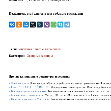
Белки — 41 г, жиры — 39 г, углеводы — 28 г.
Поделитесь этой записью или добавьте в закладки
Теги
:
запеканка с мясом
,
мясо оптом
Категории
:
Овощные гарниры
Другие кулинарные рецептуры и рецепты
»
Финская диета
: Финская диетаДиета разработана по заказу правительства Финлянд
»
Салат "НОВОГОДНИЙ ВЕНОК"
: Ингредиенты самые простые! Вам понадобятся:пла
»
Копченые окорок или лопатка
: Копченые окорок или лопатка5 кг мяса, рассол.Для р
»
Мягкий йогуртовый пирог
: Масло 120г, мука 200г, разрыхлитель 1 пакет, тертая 
»
Праздничный салат «Фантазия»
: Вам понадобится:огурцыпомидорысыр моцареллам