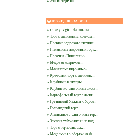
» Это интересно
ПОСЛЕДНИЕ ЗАПИСИ
» Galaxy Digital: банковска...
» Торт с малиновым кремом...
» Правила здорового питания...
» Пикантный творожный торт....
» Палочки «Пикантные»....
» Медовая коврижка....
» Малиновые пирожные....
» Кремовый торт с малиной....
» Клубничные эклеры....
» Клубнично-сливочный бискв...
» Картофельный торт с лесны...
» Гречишный бисквит с брусн...
» Голландский торт....
» Апельсиново-сливочныи тор...
» Закуска “Мужицкая” на под...
» Торт с черносливом....
» Медальоны в обертке из бе...