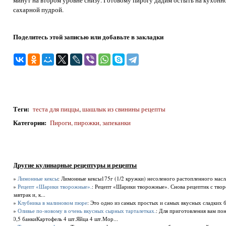
минут на втором уровне снизу. Готовому пирогу дадим остыть на кухон
сахарной пудрой.
Поделитесь этой записью или добавьте в закладки
Теги
:
теста для пиццы
,
шашлык из свинины рецепты
Категории
:
Пироги, пирожки, запеканки
Другие кулинарные рецептуры и рецепты
»
Лимонные кексы
: Лимонные кексы175г (1/2 кружки) несоленого растопленного масла, 
»
Рецепт «Шарики творожные».
: Рецепт «Шарики творожные». Снова рецептик с твор
завтрак и, к...
»
Клубника в малиновом пюре
: Это одно из самых простых и самых вкусных сладких б
»
Оливье по-новому в очень вкусных сырных тарталетках.
: Для приготовления вам по
0,5 банкиКартофель 4 шт.Яйца 4 шт.Мор...