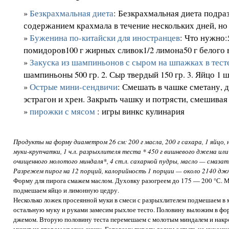
»
Безкрахмальная диета
: Безкрахмальная диета подра
содержанием крахмала в течение нескольких дней, но .
»
Буженина по-китайски для иностранцев
: Что нужно:
помидоров100 г жирных сливок1/2 лимона50 г белого в
»
Закуска из шампиньонов с сыром на шпажках в тест
шампиньоны 500 гр. 2. Сыр твердый 150 гр. 3. Яйцо 1 шт.
»
Острые мини-сендвичи
: Смешать в чашке сметану,
эстрагон и хрен. Закрыть чашку и потрясти, смешивая в
»
пирожки с мясом
: игры винкс кулинария
Продукты на форму диаметром 26 см: 200 г масла, 200 г сахара, 1 яйцо, 
муки-крупчатки, 1 ч.л. разрыхлителя теста * 450 г вишневого джема или
очищенного молотого миндаля*, 4 ст.л. сахарной пудры, масло — смазат
Разрежем пирог на 12 порций, калорийность 1 порции — около 2140 дж/
Форму для пирога смажем маслом. Духовку разогреем до 175 — 200 °С. М
подмешаем яйцо и лимонную цедру.
Несколько ложек просеянной муки в смеси с разрыхлителем подмешаем в 
остальную муку и руками замесим рыхлое тесто. Половину выложим в фо
джемом. Вторую половину теста перемешаем с молотым миндалем и накр