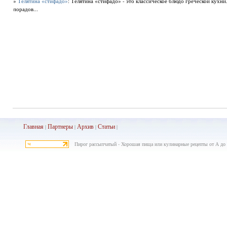
»
Телятина «стифадо»
: Телятина «стифадо» - это классическое блюдо греческой кухн
порадов...
Главная
Партнеры
Архив
Ста
тьи
|
|
|
|
Пирог рассыпчатый - Хорошая пища или кулинарные рецепты от А до 