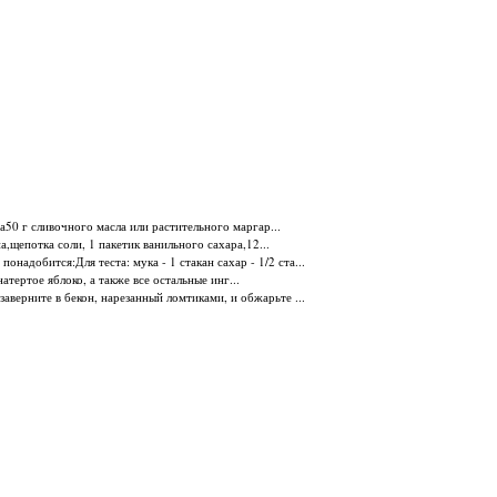
а50 г сливочного масла или растительного маргар...
,щепотка соли, 1 пакетик ванильного сахара,12...
надобится:Для теста: мука - 1 стакан сахар - 1/2 ста...
тертое яблоко, а также все остальные инг...
аверните в бекон, нарезанный ломтиками, и обжарьте ...