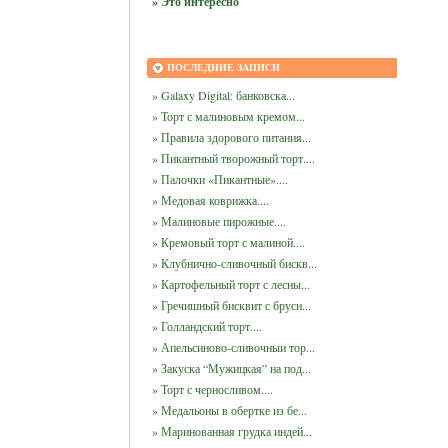
» Это интересно
ПОСЛЕДНИЕ ЗАПИСИ
» Galaxy Digital: банковска...
» Торт с малиновым кремом...
» Правила здорового питания...
» Пикантный творожный торт....
» Палочки «Пикантные»....
» Медовая коврижка....
» Малиновые пирожные....
» Кремовый торт с малиной....
» Клубнично-сливочный бискв...
» Картофельный торт с лесны...
» Гречишный бисквит с брусн...
» Голландский торт....
» Апельсиново-сливочныи тор...
» Закуска “Мужицкая” на под...
» Торт с черносливом....
» Медальоны в обертке из бе...
» Маринованная грудка индей...