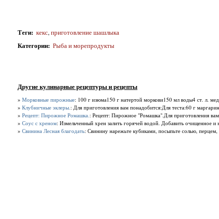
Теги
:
кекс
,
приготовление шашлыка
Категории
:
Рыба и морепродукты
Другие кулинарные рецептуры и рецепты
»
Морковные пирожные
: 100 г изюма150 г натертой моркови150 мл воды4 ст. л. мед
»
Клубничные эклеры.
: Для приготовления вам понадобится:Для теста:60 г маргарина
»
Рецепт: Пирожное Ромашка.
: Рецепт: Пирожное "Ромашка".Для приготовления вам по
»
Соус с хреном
: Измельченный хрен залить горячей водой. Добавить очищенное и на
»
Свинина Лесная благодать
: Свинину нарежьте кубиками, посыпьте солью, перцем, з