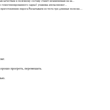
м качествам и полезному составу станет незаменимым на ка...
о гомогенизированного сырка1 упаковка апельсиновог...
 приготовлению пирога:Раскатываем из теста три длинные полоски....
лаг.
 хорошо прогреть, перемешать.
нью.