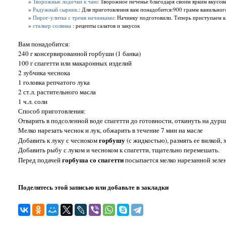
»
Творожные лодочки к чаю
: Творожное печенье благодаря своим ярким вкусовы
»
Радужный сырник.
: Для приготовления вам понадобится:900 грамм ванильног
»
Пирог-улитка с тремя начинками
: Начинку подготовили. Теперь приступаем к
»
сталкер солянка
: рецепты салатов и закусок
Вам понадобится:
240 г консервированной горбуши (1 банка)
100 г спагетти или макаронных изделий
2 зубчика чеснока
1 головка репчатого лука
2 ст.л. растительного масла
1 ч.л. соли
Способ приготовления:
Отварить в подсоленной воде спагетти до готовности, откинуть на дурш
Мелко нарезать чеснок и лук, обжарить в течение 7 мин на масле
горбушу
Добавить к луку с чесноком
(с жидкостью), размять ее вилкой,
Добавить рыбу с луком и чесноком к спагетти, тщательно перемешать.
горбуша со спагетти
Перед подачей
посыпается мелко нарезанной зеле
Поделитесь этой записью или добавьте в закладки