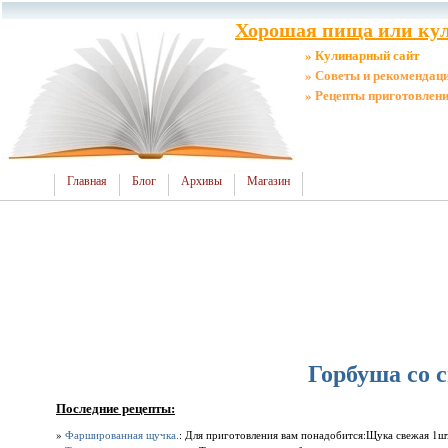
Хорошая пища или кул
» Кулинарный сайт
» Советы и рекомендац
» Рецепты приготовлен
Главная
Блог
Архивы
Магазин
Горбуша со 
Последние рецепты:
»
Фаршированная щучка.
: Для приготовления вам понадобится:Щука свежая 1шт