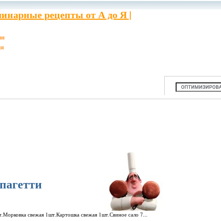
инарные рецепты от А до Я |
ии
ия
спагетти
.Морковка свежая 1шт.Картошка свежая 1шт.Свиное сало 7...