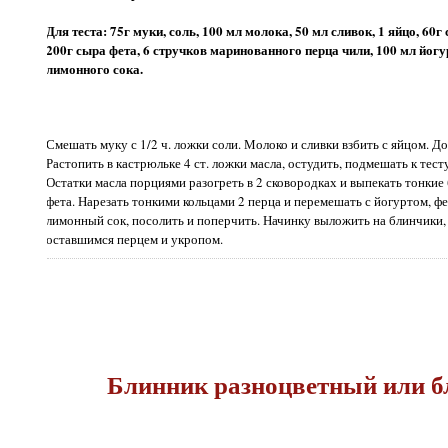
Для теста: 75г муки, соль, 100 мл молока, 50 мл сливок, 1 яйцо, 60
200г сыра фета, 6 стручков маринованного перца чили, 100 мл йогур
лимонного сока.
Смешать муку с 1/2 ч. ложки соли. Молоко и сливки взбить с яйцом. До
Растопить в кастрюльке 4 ст. ложки масла, остудить, подмешать к тесту
Остатки масла порциями разогреть в 2 сковородках и выпекать тонки
фета. Нарезать тонкими кольцами 2 перца и перемешать с йогуртом, ф
лимонный сок, посолить и поперчить. Начинку выложить на блинчики,
оставшимся перцем и укропом.
Блинник разноцветный или б