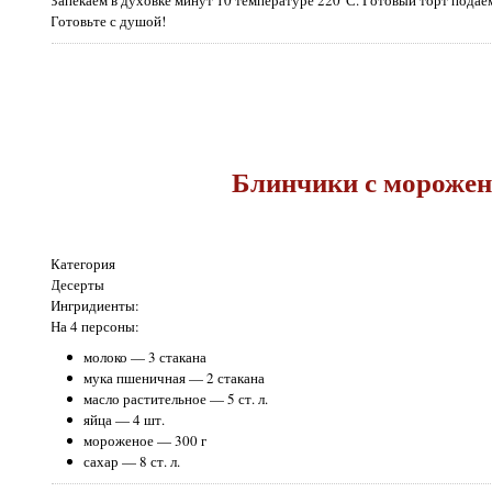
Запекаем в духовке минут 10 температуре 220°С. Готовый торт подаё
Готовьте с душой!
Блинчики с мороже
Категория
Десерты
Ингридиенты:
На 4 персоны:
молоко — 3 стакана
мука пшеничная — 2 стакана
масло растительное — 5 ст. л.
яйца — 4 шт.
мороженое — 300 г
сахар — 8 ст. л.