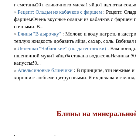
г сметаны20 г сливочного масла1 яйцо1 щепотка содыс
»
Рецепт: Оладьи из кабачков с фаршем
: Рецепт: Олад
фаршемОчень вкусные оладьи из кабачков с фаршем 
сочными. В...
»
Блины "В дырочку"
: Молоко и воду нагреть в кастрю
теплую жидкость добавить яйца, сахар, соль. Взбивая 
»
Лепешки “Чабанские” (по-дагестански)
: Вам понадо
пшеничной муки1 яйцо¾ стакана водысольНачинка:50
капусты50...
»
Апельсиновые блинчики
: В принципе, эти нежные 
хороши с любыми цитрусовыми. Я их делала и с манда
Блины на минеральной
Блины на минеральной воде