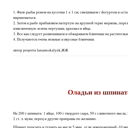
1. Филе рыбы режем на кусочки 1 х 1 см, смешиваем с йогуртом и оста
мариноваться.
2. Затем к рыбе прибавляем натертую на крупной терке морковь, поре
измельченную зелень пертушки, крахмал и яйца.
3. Все как следует размешиваем и обжариваем блинчики на растительн
4. Получаются очень нежные и вкусные блинчики.
автор рецепта lanamoskalyuk,ЖЖ
Оладьи из шпинат
На 200 г шпината: 1 яйцо, 100 г твердого сыра, 50 г сливочного масла, 
2 ст. л. муки, перец и другие приправы по желанию.
Шпинат порезать и тушить на масле 5 мин., если замороженный -10 м