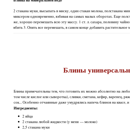
2 стакана муки, высыпать в миску, один стакан молока, полстакана ми
миксером одновременно, взбивая на самых малых оборотах. Еще полст
же, хорошо перемешать всю эту массу. 1 ст. л. сахара, половину чайн
вбить 3. Опять все перемешать, в самом конце добавить растительное м
Блины универсаль
Блины примечательны тем, что готовить их можно абсолютно на любо
том числе кислое или сыворотка), сливки, сметана, кефир, варенец, ря
сок... Особенно отчаянные даже умудрялись напечь блинов на квасе, и 
Ингредиенты:
2 яйца
2 стакана любой жидкости (у меня — молоко)
2,5 стакана муки