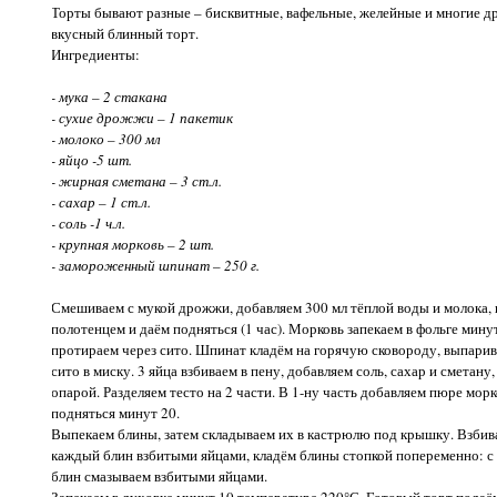
Торты бывают разные – бисквитные, вафельные, желейные и многие др
вкусный блинный торт.
Ингредиенты:
- мука – 2 стакана
- сухие дрожжи – 1 пакетик
- молоко – 300 мл
- яйцо -5 шт.
- жирная сметана – 3 ст.л.
- сахар – 1 ст.л.
- соль -1 ч.л.
- крупная морковь – 2 шт.
- замороженный шпинат – 250 г.
Смешиваем с мукой дрожжи, добавляем 300 мл тёплой воды и молока,
полотенцем и даём подняться (1 час). Морковь запекаем в фольге мину
протираем через сито. Шпинат кладём на горячую сковороду, выпарив
сито в миску. 3 яйца взбиваем в пену, добавляем соль, сахар и сметану
опарой. Разделяем тесто на 2 части. В 1-ну часть добавляем пюре мор
подняться минут 20.
Выпекаем блины, затем складываем их в кастрюлю под крышку. Взбив
каждый блин взбитыми яйцами, кладём блины стопкой попеременно: 
блин смазываем взбитыми яйцами.