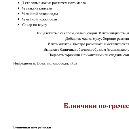
3 столовые ложки растительного масла
½ стакана кипятка
½ чайной ложки соды
½ чайной ложки соли
Сахар по вкусу
Яйца взбить с сахаром, солью, содой. Влить жидкость (
Добавить масло, муку. Хорошо размеш
Влить кипяток, быстро размешать и оставить тест
Выпекать блинчики обычном образом (я смазываю с
Подавать горячими с пикантным или сладким со
Ингредиенты: Вода, молоко, сода, яйца
Блинчики по-грече
Блинчики по-гречески