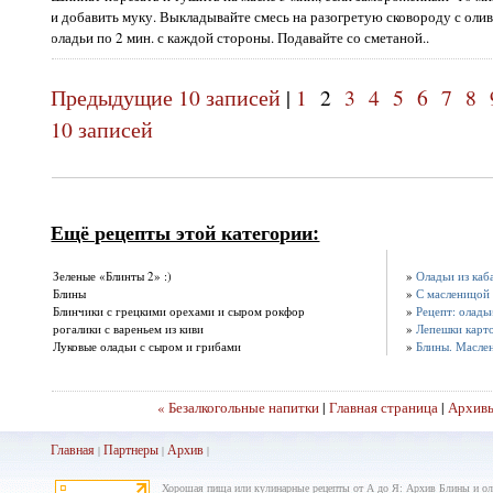
и добавить муку. Выкладывайте смесь на разогретую сковороду с оли
оладьи по 2 мин. с каж­дой стороны. Подавайте со сметаной..
Предыдущие 10 записей
|
1
2
3
4
5
6
7
8
10 записей
Ещё рецепты этой категории:
Зеленые «Блинты 2» :)
»
Оладьи из каб
Блины
»
С масленицой
Блинчики с грецкими орехами и сыром рокфор
»
Рецепт: оладь
рогалики с вареньем из киви
»
Лепешки карт
Луковые оладьи с сыром и грибами
»
Блины. Маслен
« Безалкогольные напитки
|
Главная страница
|
Архив
Главная
Партнеры
Архив
|
|
|
Хорошая пища или кулинарные рецепты от А до Я: Архив Блины и ол