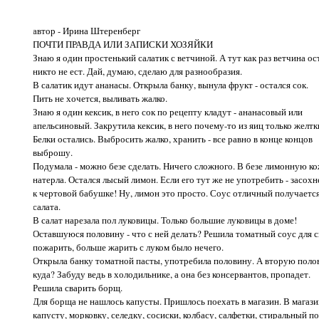
автор - Ирина Штеренберг
ПОЧТИ ПРАВДА ИЛИ ЗАПИСКИ ХОЗЯЙКИ
Знаю я один простенький салатик с ветчиной. А тут как раз ветчина ос
никто не ест. Дай, думаю, сделаю для разнообразия.
В салатик идут ананасы. Открыла банку, вынула фрукт - остался сок.
Пить не хочется, выливать жалко.
Знаю я один кексик, в него сок по рецепту кладут - ананасовый или
апельсиновый. Закрутила кексик, в него почему-то из яиц только желтк
Белки остались. Выбросить жалко, хранить - все равно в конце концов
выброшу.
Подумала - можно безе сделать. Ничего сложного. В безе лимонную к
натерла. Остался лысый лимон. Если его тут же не употребить - засохн
к чертовой бабушке! Ну, лимон это просто. Соус отличный получаетс
салата.
В салат нарезала пол луковицы. Только большие луковицы в доме!
Оставшуюся половину - что с ней делать? Решила томатный соус для с
пожарить, больше жарить с луком было нечего.
Открыла банку томатной пасты, употребила половину. А вторую поло
куда? Забуду ведь в холодильнике, а она без консервантов, пропадет.
Решила сварить борщ.
Для борща не нашлось капусты. Пришлось поехать в магазин. В магази
капусту, морковку, селедку, сосиски, колбасу, салфетки, стиральный п