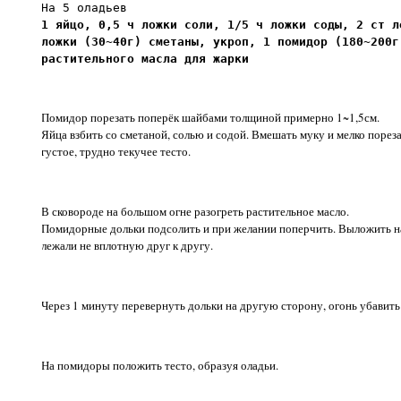
На 5 оладьев
1 яйцо, 0,5 ч ложки соли, 1/5 ч ложки соды, 2 ст л
ложки (30~40г) сметаны, укроп, 1 помидор (180~200г
растительного масла для жарки
Помидор порезать поперёк шайбами толщиной примерно 1~1,5см.
Яйца взбить со сметаной, солью и содой. Вмешать муку и мелко поре
густое, трудно текучее тесто.
В сковороде на большом огне разогреть растительное масло.
Помидорные дольки подсолить и при желании поперчить. Выложить н
лежали не вплотную друг к другу.
Через 1 минуту перевернуть дольки на другую сторону, огонь убавит
На помидоры положить тесто, образуя оладьи.