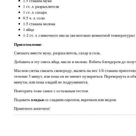
1.5 стакана муки
1 ст. л. разрыхлителя
1 ст. л. сахара
0.5 ч. л. соли
1.5 стакана молока
1 яйцо
1-2 ст. л. сливочного масла (желательно комнатной температуры)
Приготовление
:
Смешать вместе муку, разрыхлитель, сахар и соль.
Добавить в эту смесь яйца, масло и молоко. Взбить блендером до пол
Маслом слегка смазать сковороду, вылить на нее 1/4 стакана пригото
течение 3 минут, или пока он не начнет пузыриться. Перевернуть и о
минуты, или пока оладий не подрумянится.
Повторить тоже самое с остальным тестом.
оладьи
Подавать
со сладким сиропом, вареньем или медом.
Приятного аппетита!