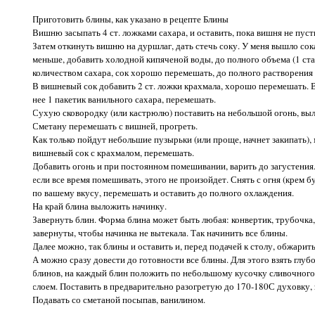
Приготовить блины, как указано в рецепте Блины
Вишню засыпать 4 ст. ложками сахара, и оставить, пока вишня не пуст
Затем откинуть вишню на дуршлаг, дать стечь соку. У меня вышло сока 
меньше, добавить холодной кипяченой воды, до полного объема (1 ста
количеством сахара, сок хорошо перемешать, до полного растворения 
В вишневый сок добавить 2 ст. ложки крахмала, хорошо перемешать. В
нее 1 пакетик ванильного сахара, перемешать.
Сухую сковородку (или кастрюлю) поставить на небольшой огонь, вы
Сметану перемешать с вишней, прогреть.
Как только пойдут небольшие пузырьки (или проще, начнет закипать),
вишневый сок с крахмалом, перемешать.
Добавить огонь и при постоянном помешивании, варить до загустения.
если все время помешивать, этого не произойдет. Снять с огня (крем б
по вашему вкусу, перемешать и оставить до полного охлаждения.
На край блина выложить начинку.
Завернуть блин. Форма блина может быть любая: конвертик, трубочка
завернуты, чтобы начинка не вытекала. Так начинить все блины.
Далее можно, так блины и оставить и, перед подачей к столу, обжарит
А можно сразу довести до готовности все блины. Для этого взять глу
блинов, на каждый блин положить по небольшому кусочку сливочного 
слоем. Поставить в предварительно разогретую до 170-180С духовку, 
Подавать со сметаной посыпав, ванилином.