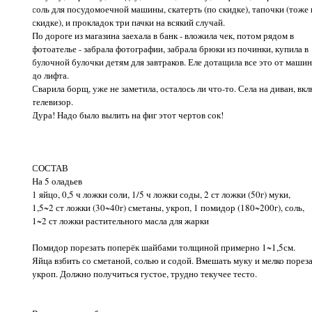
соль для посудомоечной машины, скатерть (по скидке), тапочки (тоже
скидке), и прокладок три пачки на всякий случай.
По дороге из магазина заехала в банк - вложила чек, потом рядом в
фотоателье - забрала фотографии, забрала брюки из починки, купила в
булочной булочки детям для завтраков. Еле дотащила все это от маши
до лифта.
Сварила борщ, уже не заметила, осталось ли что-то. Села на диван, вк
телевизор.
Дура! Надо было вылить на фиг этот чертов сок!
СОСТАВ
На 5 оладьев
1 яйцо, 0,5 ч ложки соли, 1/5 ч ложки соды, 2 ст ложки (50г) муки,
1,5~2 ст ложки (30~40г) сметаны, укроп, 1 помидор (180~200г), соль,
1~2 ст ложки растительного масла для жарки
Помидор порезать поперёк шайбами толщиной примерно 1~1,5см.
Яйца взбить со сметаной, солью и содой. Вмешать муку и мелко поре
укроп. Должно получиться густое, трудно текучее тесто.