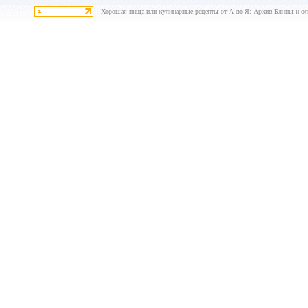
Хорошая пища или кулинарные рецепты от А до Я: Архив Блины и ол