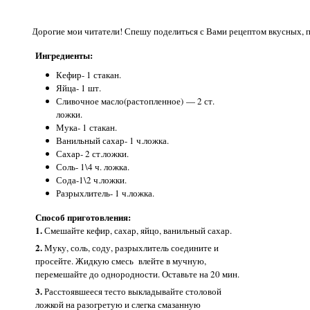
Дорогие мои читатели! Спешу поделиться с Вами рецептом вкусных, 
Ингредиенты:
Кефир- 1 стакан.
Яйца- 1 шт.
Сливочное масло(растопленное) — 2 ст.
ложки.
Мука- 1 стакан.
Ванильный сахар- 1 ч.ложка.
Сахар- 2 ст.ложки.
Соль- 1\4 ч. ложка.
Сода-1\2 ч.ложки.
Разрыхлитель- 1 ч.ложка.
Способ приготовления:
1.
Смешайте кефир, сахар, яйцо, ванильный сахар.
2.
Муку, соль, соду, разрыхлитель соедините и
просейте. Жидкую смесь влейте в мучную,
перемешайте до однородности. Оставьте на 20 мин.
3.
Расстоявшееся тесто выкладывайте столовой
ложкой на разогретую и слегка смазанную