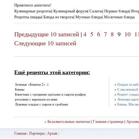
Приятного аппетита!
Кулинарные рецепты| Кулинарный форум| Салаты| Первые блюда| Втор
Рецепты пиццы| Блюда из творога| Мучные блюда| Молочные блюда
Предыдущие 10 записей
|
4
5
6
7
8
9
10
1
Следующие 10 записей
Ещё рецепты этой категории:
Зеленые «Блинты 2» :)
»
Оладьи из каб
Блины
»
С масленицой
Блинчики с грецкими орехами и сыром рокфор
»
Рецепт: оладь
рогалики с вареньем из киви
»
Лепешки карт
Луковые оладьи с сыром и грибами
»
Блины. Маслен
« Безалкогольные напитки
|
Главная страница
|
Архив
Главная
Партнеры
Архив
|
|
|