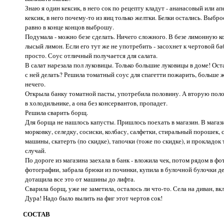
Знаю я один кексик, в него сок по рецепту кладут - ананасовый или а
кексик, в него почему-то из яиц только желтки. Белки остались. Выбро
равно в конце концов выброшу.
Подумала - можно безе сделать. Ничего сложного. В безе лимонную к
лысый лимон. Если его тут же не употребить - засохнет к чертовой б
просто. Соус отличный получается для салата.
В салат нарезала пол луковицы. Только большие луковицы в доме! Ос
с ней делать? Решила томатный соус для спагетти пожарить, больше 
нечего.
Открыла банку томатной пасты, употребила половину. А вторую поло
в холодильнике, а она без консервантов, пропадет.
Решила сварить борщ.
Для борща не нашлось капусты. Пришлось поехать в магазин. В магаз
морковку, селедку, сосиски, колбасу, салфетки, стиральный порошек,
машины, скатерть (по скидке), тапочки (тоже по скидке), и прокладок 
случай.
По дороге из магазина заехала в банк - вложила чек, потом рядом в фо
фотографии, забрала брюки из починки, купила в булочной булочки де
дотащила все это от машины до лифта.
Сварила борщ, уже не заметила, осталось ли что-то. Села на диван, в
Дура! Надо было вылить на фиг этот чертов сок!
СОСТАВ