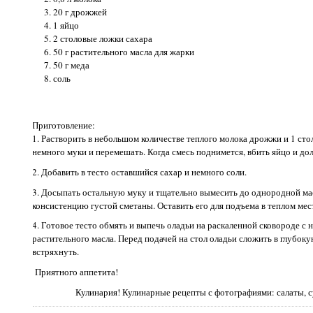
20 г дрожжей
1 яйцо
2 столовые ложки сахара
50 г растительного масла для жарки
50 г меда
соль
Приготовление:
1. Растворить в небольшом количестве теплого молока дрожжи и 1 ст
немного муки и перемешать. Когда смесь поднимется, вбить яйцо и до
2. Добавить в тесто оставшийся сахар и немного соли.
3. Досыпать остальную муку и тщательно вымесить до однородной ма
консистенцию густой сметаны. Оставить его для подъема в теплом месте
4. Готовое тесто обмять и выпечь оладьи на раскаленной сковороде с
растительного масла. Перед подачей на стол оладьи сложить в глубок
встряхнуть.
Приятного аппетита!
Кулинария! Кулинарные рецепты с фотографиями: салаты, с