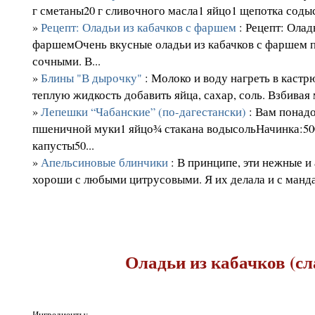
г сметаны20 г сливочного масла1 яйцо1 щепотка содыс
»
Рецепт: Оладьи из кабачков с фаршем
: Рецепт: Олад
фаршемОчень вкусные оладьи из кабачков с фаршем 
сочными. В...
»
Блины "В дырочку"
: Молоко и воду нагреть в кастрю
теплую жидкость добавить яйца, сахар, соль. Взбивая 
»
Лепешки “Чабанские” (по-дагестански)
: Вам понадо
пшеничной муки1 яйцо¾ стакана водысольНачинка:50
капусты50...
»
Апельсиновые блинчики
: В принципе, эти нежные 
хороши с любыми цитрусовыми. Я их делала и с манда
Оладьи из кабачков (сл
Ингредиенты: