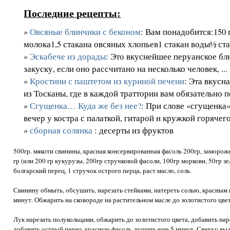
Последние рецепты:
»
Овсяные блинчики с беконом
: Вам понадобится:150 
молока1,5 стакана овсяных хлопьев1 стакан воды½ стак
»
Эскабече из дорады
: Это вкуснейшее перуанское б
закуску, если оно рассчитано на несколько человек, ...
»
Кростини с паштетом из куриной печени
: Эта вкусн
из Тосканы, где в каждой траттории вам обязательно п
»
Сгущенка… Куда же без нее?
: При слове «сгущенка»
вечер у костра с палаткой, гитарой и кружкой горячего 
»
сборная солянка
: десерты из фруктов
500гр. мякоти свинины, красная консервированная фасоль 200гр, заморож
гр (или 200 гр кукурузы, 200гр стручковой фасоли, 100гр моркови, 50гр зе
болгарский перец, 1 стручок острого перца, раст.масло, соль.
Свинину обмыть, обсушить, нарезать стейками, натереть солью, красным 
минут. Обжарить на сковороде на растительном масле до золотистого цве
Лук нарезать полукольцами, обжарить до золотистого цвета, добавить на
добавить острый перец, красную фасоль, тушить еще 5 минут. Сверху вы