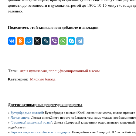
довести до готовности в духовке нагретой до 180С 10-15 минут (овощи да
зеленью.
Поделитесь этой записью или добавьте в закладки
Теги
:
игры кулинария
,
перец фаршированный мясом
Категории
:
Мясные блюда
Другие кулинарные рецептуры и рецепты
»
Бутерброды с килькой
: Бутерброды с килькойХлеб, сливочное масло, килька пряного 
»
Легкая диета
: Легкая диетаДиету просто соблюдать тем, кому тяжело вообщем присту
»
"Здоровый кишечный тракт"
: Диета «Здоровый кишечник» оздоравливает кишечный 
содействует ...
»
Горячая закуска из колбасы и помидоров
: Понадобится:на 5 порций: 0.5 кг любой в