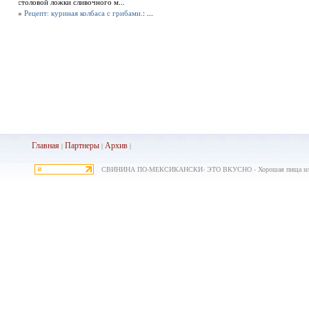
столовой ложки сливочного м...
»
Рецепт: куриная колбаса с грибами.
: ...
Главная
Партнеры
Архив
|
|
|
СВИНИНА ПО-МЕКСИКАНСКИ- ЭТО ВКУСНО - Хорошая пища или ку