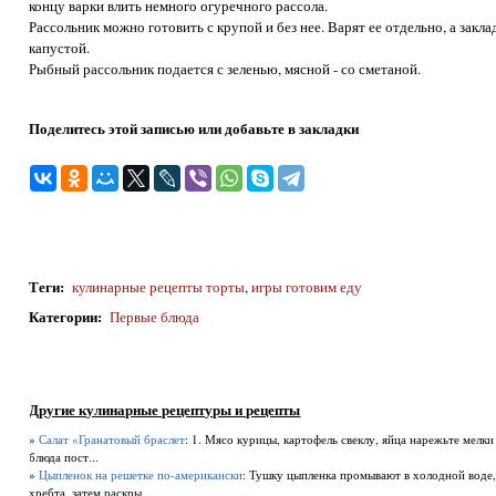
концу варки влить немного огуречного рассола.
Рассольник можно готовить с крупой и без нее. Варят ее отдельно, а закл
капустой.
Рыбный рассольник подается с зеленью, мясной - со сметаной.
Поделитесь этой записью или добавьте в закладки
Теги
:
кулинарные рецепты торты
,
игры готовим еду
Категории
:
Первые блюда
Другие кулинарные рецептуры и рецепты
»
Салат «Гранатовый браслет
: 1. Мясо курицы, картофель свеклу, яйца нарежьте мелки
блюда пост...
»
Цыпленок на решетке по-американски
: Тушку цыпленка промывают в холодной воде,
хребта, затем раскры...