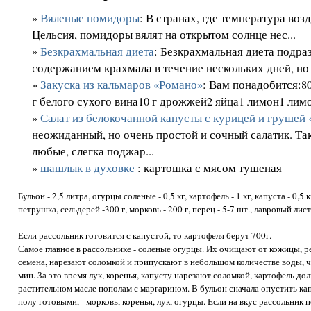
»
Вяленые помидоры
: В странах, где температура воз
Цельсия, помидоры вялят на открытом солнце нес...
»
Безкрахмальная диета
: Безкрахмальная диета подра
содержанием крахмала в течение нескольких дней, но .
»
Закуска из кальмаров «Романо»
: Вам понадобится:8
г белого сухого вина10 г дрожжей2 яйца1 лимон1 лимон
»
Салат из белокочанной капусты с курицей и грушей
неожиданный, но очень простой и сочный салатик. Та
любые, слегка поджар...
»
шашлык в духовке
: картошка с мясом тушеная
Бульон - 2,5 литра, огурцы соленые - 0,5 кг, картофель - 1 кг, капуста - 0,5 
петрушка, сельдерей -300 г, морковь - 200 г, перец - 5-7 шт., лавровый лист
Если рассольник готовится с капустой, то картофеля берут 700г.
Самое главное в рассольнике - соленые огурцы. Их очищают от кожицы, 
семена, нарезают соломкой и припускают в небольшом количестве воды, ч
мин. За это время лук, коренья, капусту нарезают соломкой, картофель до
растительном масле пополам с маргарином. В бульон сначала опустить кап
полу готовыми, - морковь, коренья, лук, огурцы. Если на вкус рассольник