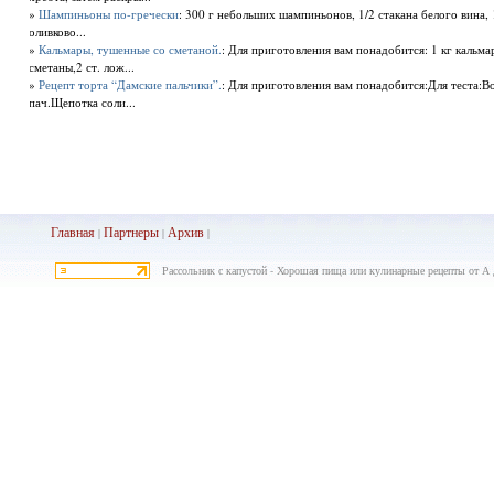
»
Шампиньоны по-гречески
: 300 г небольших шампиньонов, 1/2 стакана белого вина, 
оливково...
»
Кальмары, тушенные со сметаной.
: Для приготовления вам понадобится: 1 кг кальма
сметаны,2 ст. лож...
»
Рецепт торта “Дамские пальчики”.
: Для приготовления вам понадобится:Для теста:В
пач.Щепотка соли...
Главная
Партнеры
Архив
|
|
|
Рассольник с капустой - Хорошая пища или кулинарные рецепты от А