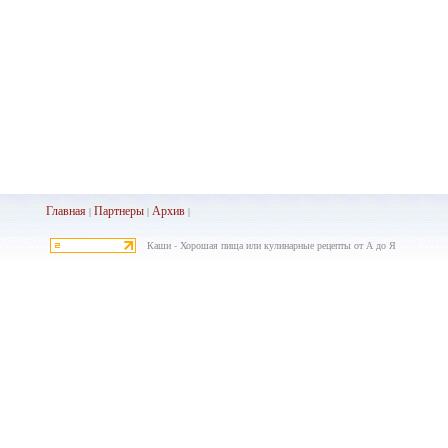
Главная
Партнеры
Архив
|
|
|
Каши - Хорошая пища или кулинарные рецепты от А до Я