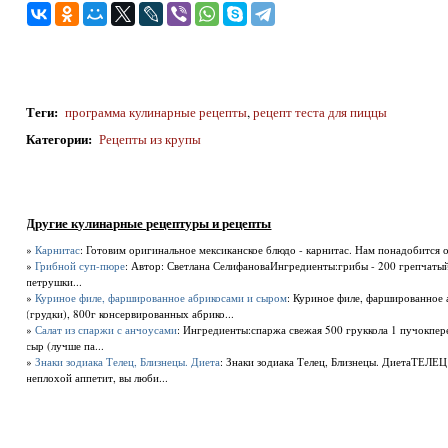
Теги
:
программа кулинарные рецепты
,
рецепт теста для пиццы
Категории
:
Рецепты из крупы
Другие кулинарные рецептуры и рецепты
»
Карнитас
: Готовим оригинальное мексиканское блюдо - карнитас. Нам понадобится 
»
Грибной суп-пюре
: Автор: Светлана СелифановаИнгредиенты:грибы - 200 грепчатый 
петрушки...
»
Куриное филе, фаршированное абрикосами и сыром
: Куриное филе, фаршированное 
(грудки), 800г консервированных абрико...
»
Салат из спаржи с анчоусами
: Ингредиенты:спаржа свежая 500 груккола 1 пучокпер
сыр (лучше па...
»
Знаки зодиака Телец, Близнецы. Диета
: Знаки зодиака Телец, Близнецы. ДиетаТЕЛЕЦ 
неплохой аппетит, вы люби...