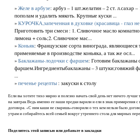
»
Желе в арбузе
: арбуз – 1 шт.желатин – 2 ст. л.сахар 
пополам и удалить мякоть. Крупные куски ...
»
КУРОЧКА,запеченная в духовке (красавица - глаз не о
Приготовить три смеси : 1. Сливочное масло комнатн
лимона + соль;2. Сливочное мас...
»
Коньяк
: Французские сорта винограда, являющиеся
применяемые в производстве коньяка, а так же осл...
»
Баклажаны-лодочки с фаршем
: Готовим баклажаны 
фаршем.Ингредиентыбаклажаны – 3 штуки;говяжий фар
...
»
печенье рецепты
: закуски к столу
Если вы хотите тихо мирно и полезно начать свой день нет ничего лучше 
на завтрак Ведь именно ее наши предки варили и ели в знак примирения 
договора. «С ним каши не сваришь»говорили о тех кем нельзя было догов
утрам и собирайтесь всей семьей вокруг утреннего стола для мирных пер
Поделитесь этой записью или добавьте в закладки