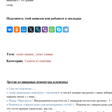
майонез - 50 грамм
соль.
Поделитесь этой записью или добавьте в закладки
Теги
:
салат ананас
,
салат оливье
Категории
:
Салаты и салатики
Другие кулинарные рецептуры и рецепты
»
Сало по гуцульски.
: ...
»
супер шоколадное пирожено с пропиткой
: и так все жидкие продукты + какао взбив
накрыть миску с с микс...
»
Пицца "Маргарита"
: Ингредиенты:из расчета на 2 пиццыдля тестасухие дрожжи - 1 ча
»
Рецепты на «скорую руку»для неожиданных гостей-1.
: Рецепты на «скорую руку»дл
что гости пришли (приехали), как сне...