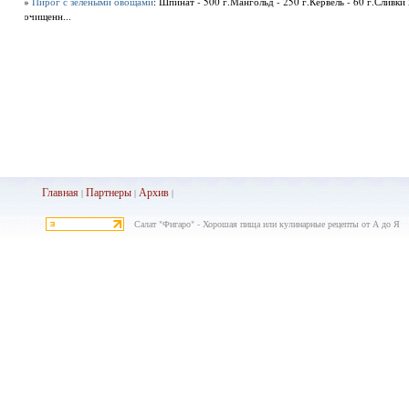
»
Пирог с зелеными овощами
: Шпинат - 500 г.Мангольд - 250 г.Кервель - 60 г.Сливк
очищенн...
Главная
Партнеры
Архив
|
|
|
Салат "Фигаро" - Хорошая пища или кулинарные рецепты от А до Я