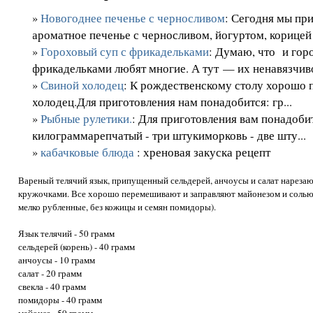
»
Новогоднее печенье с черносливом
: Сегодня мы пр
ароматное печенье с черносливом, йогуртом, корицей
»
Гороховый суп с фрикадельками
: Думаю, что и гор
фрикадельками любят многие. А тут — их ненавязчиво
»
Свиной холодец
: К рождественскому столу хорошо 
холодец.Для приготовления нам понадобится: гр...
»
Рыбные рулетики.
: Для приготовления вам понадобит
килограммарепчатый - три штукиморковь - две шту...
»
кабачковые блюда
: хреновая закуска рецепт
Вареный телячий язык, припущенный сельдерей, анчоусы и салат нарезаю
кружочками. Все хорошо перемешивают и заправляют майонезом и солью
мелко рубленные, без кожицы и семян помидоры).
Язык телячий - 50 грамм
сельдерей (корень) - 40 грамм
анчоусы - 10 грамм
салат - 20 грамм
свекла - 40 грамм
помидоры - 40 грамм