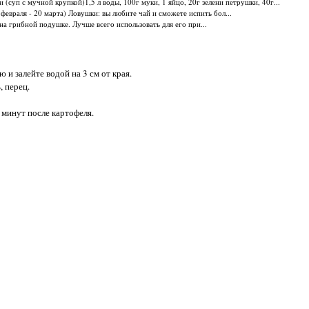
и (суп с мучной крупкой)1,5 л воды, 100г муки, 1 яйцо, 20г зелени петрушки, 40г...
февраля - 20 марта) Ловушки: вы любите чай и сможете испить бол...
на грибной подушке. Лучше всего использовать для его при...
и залейте водой на 3 см от края.
, перец.
0 минут после картофеля.