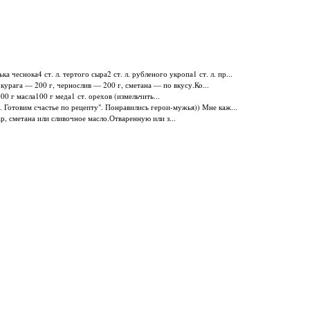
а чеснока4 ст. л. тертого сыра2 ст. л. рубленого укропа1 ст. л. пр...
 курага — 200 г, чернослив — 200 г, сметана — по вкусу.Ко...
00 г масла100 г меда1 ст. орехов (измельчить...
. Готовим счастье по рецепту". Понравились герои-мужья)) Мне каж...
ар, сметана или сливочное масло.Отваренную или з...