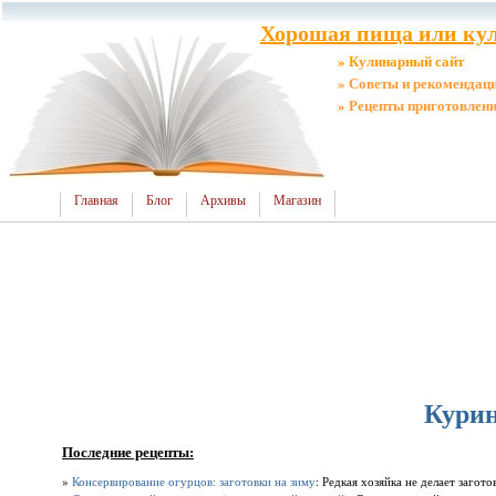
Хорошая пища или кул
» Кулинарный сайт
» Советы и рекомендац
» Рецепты приготовлен
Главная
Блог
Архивы
Магазин
Кури
Последние рецепты:
»
Консервирование огурцов: заготовки на зиму
: Редкая хозяйка не делает загот