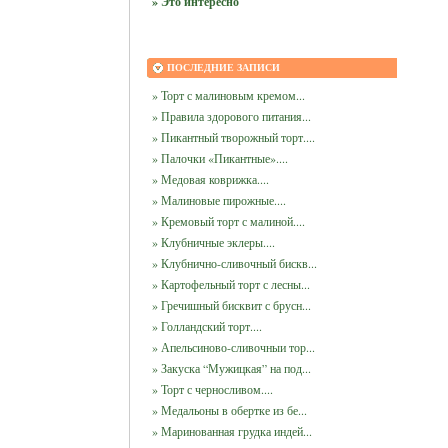
» Это интересно
ПОСЛЕДНИЕ ЗАПИСИ
» Торт с малиновым кремом...
» Правила здорового питания...
» Пикантный творожный торт....
» Палочки «Пикантные»....
» Медовая коврижка....
» Малиновые пирожные....
» Кремовый торт с малиной....
» Клубничные эклеры....
» Клубнично-сливочный бискв...
» Картофельный торт с лесны...
» Гречишный бисквит с брусн...
» Голландский торт....
» Апельсиново-сливочныи тор...
» Закуска “Мужицкая” на под...
» Торт с черносливом....
» Медальоны в обертке из бе...
» Маринованная грудка индей...