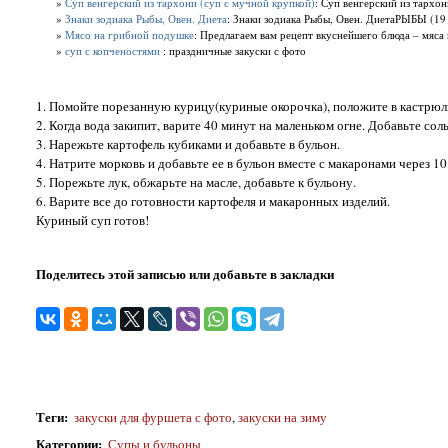
»
Суп венгерский из тархони (суп с мучной крупкой)
: Суп венгерский из тархон
»
Знаки зодиака Рыбы, Овен. Диета
: Знаки зодиака Рыбы, Овен. ДиетаРЫБЫ (19 
»
Мясо на грибной подушке
: Предлагаем вам рецепт вкуснейшего блюда – мяса 
»
суп с копченостями
: праздничные закуски с фото
1. Помойте порезанную курицу(куриные окорочка), положите в кастрюлю 
2. Когда вода закипит, варите 40 минут на маленьком огне. Добавьте соль
3. Нарежьте картофель кубиками и добавьте в бульон.
4. Натрите морковь и добавьте ее в бульон вместе с макаронами через 1
5. Порежьте лук, обжарьте на масле, добавьте к бульону.
6. Варите все до готовности картофеля и макаронных изделий.
Куриный суп готов!
Поделитесь этой записью или добавьте в закладки
Теги
:
закуски для фуршета с фото
,
закуски на зиму
Категории
:
Супы и бульоны