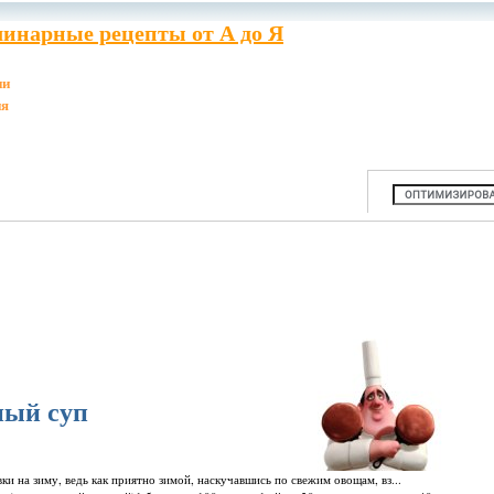
инарные рецепты от А до Я
ии
ия
ный суп
овки на зиму, ведь как приятно зимой, наскучавшись по свежим овощам, вз...