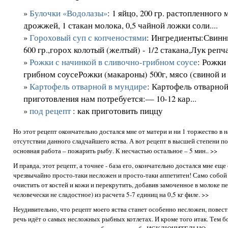
»
Булочки «Водолазы»
: 1 яйцо, 200 гр. растопленного
дрожжей, 1 стакан молока, 0,5 чайной ложки соли....
»
Гороховый суп с копченостями
: Ингредиенты:Свинн
600 гр.,горох колотый (желтый) - 1/2 стакана,Лук репчат
»
Рожки с начинкой в сливочно-грибном соусе
: Рожки
грибном соусеРожки (макароны) 500г, мясо (свиной и г
»
Картофель отварной в мундире
: Картофель отварн
приготовления нам потребуется:— 10-12 кар...
»
под рецепт
: как приготовить пиццу
Но этот рецепт окончательно достался мне от матери и ни 1 торжество в 
отсутствии данного сладчайшего яства. А вот рецепт в высшей степени по
основная работа – пожарить рыбу. К несчастью остальное – 5 мин.. >>
И правда, этот рецепт, а точнее - база его, окончательно достался мне ещ
чрезвычайно просто-таки несложен и просто-таки аппетитен! Само собой
очистить от костей и кожи и перекрутить, добавив замоченное в молоке пе
человечески не сладостное) из расчета 5-7 единиц на 0,5 кг филе. >>
Неудивительно, что рецепт моего яства станет особенно несложен, повес
речь идёт о самых несложных рыбных котлетах. И кроме того итак. Тем бо