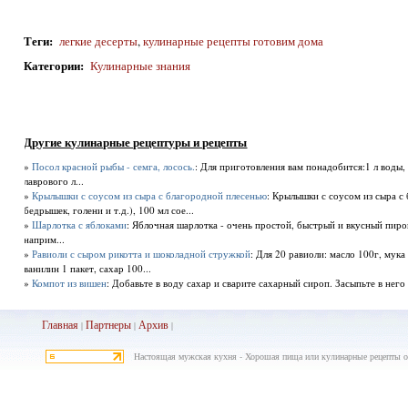
Теги
:
легкие десерты
,
кулинарные рецепты готовим дома
Категории
:
Кулинарные знания
Другие кулинарные рецептуры и рецепты
»
Посол красной рыбы - семга, лосось.
: Для приготовления вам понадобится:1 л воды, 6 
лаврового л...
»
Крылышки с соусом из сыра с благородной плесенью
: Крылышки с соусом из сыра с
бедрышек, голени и т.д.), 100 мл сое...
»
Шарлотка с яблоками
: Яблочная шарлотка - очень простой, быстрый и вкусный пирог
наприм...
»
Равиоли с сыром рикотта и шоколадной стружкой
: Для 20 равиоли: масло 100г, мука
ванилин 1 пакет, сахар 100...
»
Компот из вишен
: Добавьте в воду сахар и сварите сахарный сироп. Засыпьте в него 
Главная
Партнеры
Архив
|
|
|
Настоящая мужская кухня - Хорошая пища или кулинарные рецепты о