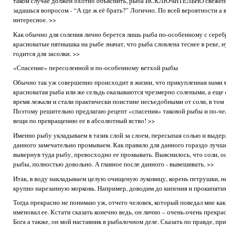
таком случае должен охотно объяснить, рыба ИСКЛЮЧИТЕЛЬНО свежепо
задашься вопросом - “А где ж её брать?” Логично. По всей вероятности а
интересное. >>
Как обычно для соления лично берется лишь рыба по-особенному с сереб
красноватые пятнышка на рыбе значат, что рыба словлена теснее в реке, 
годится для засолки. >>
«Спасение» пересоленной и по-особенному ветхой рыбы
Обычно так уж совершенно происходит в жизни, что прикупленная нами 
красноватая рыба или же сельдь оказываются чрезмерно солеными, а еще с
время лежали и стали практически поистине несъедобными от соли, в том
Поэтому решительно предлагаю рецепт «спасения» таковой рыбы и по-че
вещи по превращению ее в абсолютный яство! >>
Именно рыбу укладываем в тазик слой за слоем, пересыпая солью и выдер
данного замечательно промываем. Как правило для данного гораздо лучш
вывернув туда рыбу, превосходно ее промывать. Выяснилось, что соли, о
рыбы, полностью довольно. А главное после данного - вывешивать. >>
Итак, в воду накладываем целую очищеную луковицу, корень петрушки, не
крупно нарезанную морковь. Например, доводим до кипения и прокипятим
Тогда прекрасно не понимаю уж, отчего человек, который поведал мне как
именовал ее. Кстати сказать конечно ведь, он лично – очень-очень прекра
Бога а также, он мой наставник в рыбалочном деле. Сказать по правде, пр