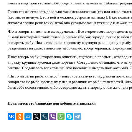
имеет в виду присутствие сковороды и печи, с нежели на рыбалке традиц
Точно так же если есть довольно-таки металлическая (так или иначе–толс
(кто как ее именует), то в ней и можнож устроить коптилку). Надо полаг
зигзагом словно решеточку, чтоб она укладывалась в утятнице и лежала пр
Что и говорить я вот чего же задумался… Все скорее всего могут делать д
с Вами некоторыми тонкостями. А сейчас тем, как гораздо лучше (с моей т
пожарить рыбу. Иначе говоря по-хорошему крупную расчищенную рыбу 
разделывать на филе, а воистину небольшую, вроде корюшки, поджариваю
И вот теперь рыбу неторопливо очистить, тщательно промыть, отгородить 
вправду крупные кусочки филе порезать. Совершенно очевидно, что на 
сантим.. Создавалось впечатление, что посолить и выдать полежать мин. 2
“Ни то ни се, ни рыба ни мясо” - наверное в самую точку данная послови
говоря это не рыба, поскольку у нее, в различии от рыб нет челюстей, ко
быть себе сходственных либо осторожно жевать морскую или же очень р
Поделитесь этой записью или добавьте в закладки