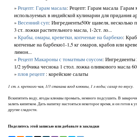
»
Рецепт: Гарам масала
: Рецепт: Гарам масала Гарам 
используемых в индийской кулинарии для придания ар
»
Весенний суп
: Ингредиенты500г щавеля, несколько п
3 ст. ложки растительного масла, 1-2ст. ло...
»
Крабы, омары, креветки, копченые на барбекю
: Кра
копченые на барбекю1-1,5 кг омаров, крабов или крев
лимон...
»
Рецепт Макароны с томатным соусом
: Ингредиенты 
1/2 зубчика чеснока 1 стол. ложка оливкового масла 60 
»
плов рецепт
: корейские салаты
1 ст. л. крепкого чая, 1/3 стакана ягод клюквы, 1 л воды; сахар по вкусу.
Вскипятить воду, ягоды клюквы промыть, немного подсушить. В заварочн
залить кипятком. Дать напитку настояться некоторое время, и он готов к 
другие сладости.
Поделитесь этой записью или добавьте в закладки