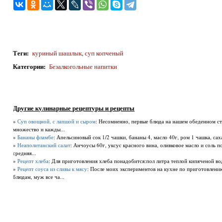
Теги
:
куриный шашлык
,
суп копченый
Категории
:
Безалкогольные напитки
Другие кулинарные рецептуры и рецепты
»
Суп овощной, с лапшой и сыром
: Несомненно, первые блюда на нашем обеденном ст
множество и кажды...
»
Бананы фламбе
: Апельсиновый сок 1/2 чашки, бананы 4, масло 40г, ром 1 чашка, са
»
Неаполитанский салат
: Анчоусы 60г, уксус красного вина, оливковое масло и соль п
средняя...
»
Рецепт хлеба
: Для приготовления хлеба понадобится:пол литра теплой кипяченой в
»
Рецепт соуса из сливы к мясу
: После моих экспериментов на кухне по приготовлен
блюдам, муж все ча...