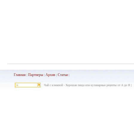
Главная
Партнеры
Архив
Ста
тьи
|
|
|
|
Чай с клюквой - Хорошая пища или кулинарные рецепты от А до Я |