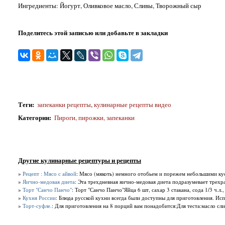
Ингредиенты: Йогурт, Оливковое масло, Сливы, Творожный сыр
Поделитесь этой записью или добавьте в закладки
Теги
:
запеканки рецепты
,
кулинарные рецепты видео
Категории
:
Пироги, пирожки, запеканки
Другие кулинарные рецептуры и рецепты
»
Рецепт : Мясо с айвой
: Мясо (мякоть) немного отобьем и порежем небольшими кус
»
Яично-медовая диета
: Эта трехдневная яично-медовая диета подразумевает трехраз
»
Торт "Санчо Панчо"
: Торт "Санчо Панчо"Яйца 6 шт, сахар 3 стакана, сода 1/3 ч.л., к
»
Кухня России
: Блюда русской кухни всегда были доступны для приготовления. Исп
»
Торт-суфле.
: Для приготовления на 8 порций вам понадобится:Для теста:масло сли