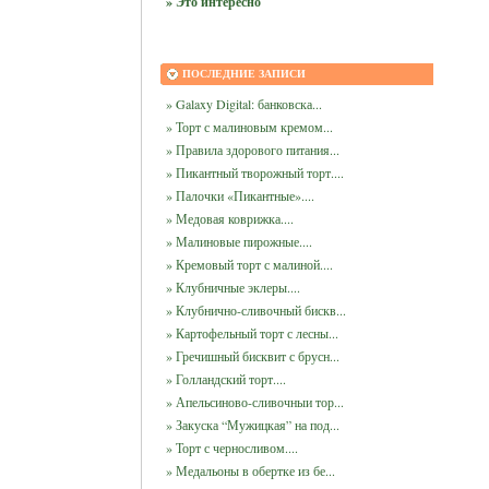
» Это интересно
ПОСЛЕДНИЕ ЗАПИСИ
» Galaxy Digital: банковска...
» Торт с малиновым кремом...
» Правила здорового питания...
» Пикантный творожный торт....
» Палочки «Пикантные»....
» Медовая коврижка....
» Малиновые пирожные....
» Кремовый торт с малиной....
» Клубничные эклеры....
» Клубнично-сливочный бискв...
» Картофельный торт с лесны...
» Гречишный бисквит с брусн...
» Голландский торт....
» Апельсиново-сливочныи тор...
» Закуска “Мужицкая” на под...
» Торт с черносливом....
» Медальоны в обертке из бе...