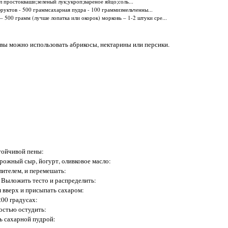
 л простокваши;зеленый лук;укроп;вареное яйцо;соль...
руктов - 500 граммсахарная пудра - 100 граммизмельченны...
 500 грамм (лучше лопатка или окорок) морковь – 1-2 штуки сре...
вы можно использовать абрикосы, нектарины или персики.
стойчивой пены:
рожный сыр, йогурт, оливковое масло:
ителем, и перемешать:
Выложить тесто и распределить:
 вверх и присыпать сахаром:
200 градусах:
остью остудить:
ь сахарной пудрой: