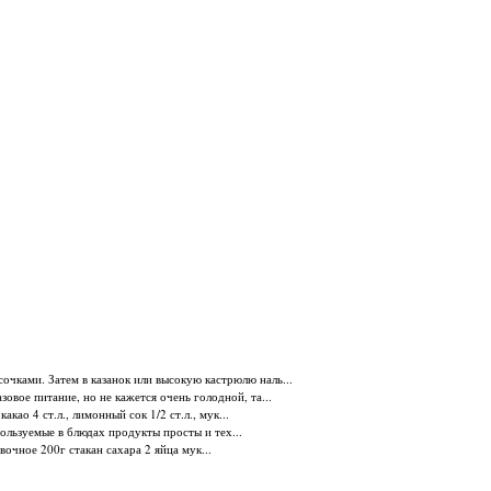
очками. Затем в казанок или высокую кастрюлю наль...
овое питание, но не кажется очень голодной, та...
акао 4 ст.л., лимонный сок 1/2 ст.л., мук...
ользуемые в блюдах продукты просты и тех...
вочное 200г стакан сахара 2 яйца мук...