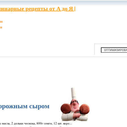
инарные рецепты от А до Я |
ии
ия
ворожным сыром
масла, 2 дольки чеснока, 800г семги, 12 шт. коро...