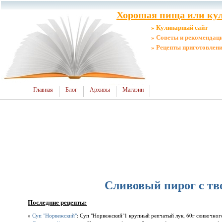
Хорошая пища или кул
» Кулинарный сайт
» Советы и рекомендац
» Рецепты приготовлен
Главная
Блог
Архивы
Магазин
Сливовый пирог с т
Последние рецепты:
»
Суп "Норвежский"
: Суп "Норвежский"1 крупный репчатый лук, 60г сливочного 