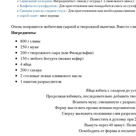
»
Свекольный холодник
: Ингредиенты:1 свекла;2 огурца;1 л свекольного кваса;1
»
Конфеты из сухофруктов.
: Для приготовления вам понадобится:смесь из сухоф
»
Свинина в кисло-сладком соусе.
: Для приготовления нам необходимы:свинина –
»
сырой салат
: мясо курицы
Очень понравится любителям сырной и творожной выпечки. Вместо сли
Ингредиенты:
800 г сливы
250 г муки
200 г творожного сыра (или Филадельфии)
150 г любого йогурта (можно кефир)
4 яйца
200 г сахара
2 столовые ложки оливкового масла
1 пакетик разрыхлителя
Яйца взбить с сахаром до у
Продолжая взбивать, последовательно добавить тво
Всыпать муку, смешанную с разрыхл
Форму выстелить промасленным пергаментом. 
Сверху выложить половинки слив разрезом
Поместить в духовку при 
Вынуть через 40 минут. Полн
Освободить от формы и посыпат