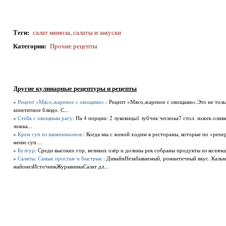
Теги
:
салат мимоза
,
салаты и закуски
Категории
:
Прочие рецепты
Другие кулинарные рецептуры и рецепты
»
Рецепт «Мясо,жареное с овощами».
: Рецепт «Мясо,жареное с овощами».Это не тольк
аппетитное блюдо. С...
»
Стейк с овощным рагу
: На 4 порции: 2 луковицы1 зубчик чеснока7 стол. ложек олив
ложка...
»
Крем суп из шампиньонов.
: Когда мы с женой ходим в рестораны, которые по «репе
меню суп ...
»
Булгур
: Среди высоких гор, великих озёр и долины рек собраны продукты из коллек
»
Салаты. Самые простые и быстрые.
: ДивайнНезабываемый, романтичный вкус. Кальмар
майонезИсточникЖуравинкаСалат дл...