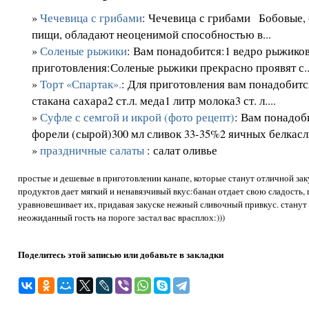
»
Чечевица с грибами
: Чечевица с грибами Бобовые, 
пищи, обладают неоценимой способностью в...
»
Соленые рыжики
: Вам понадобится:1 ведро рыжиков
приготовления:Соленые рыжики прекрасно проявят с..
»
Торт «Спартак».
: Для приготовления вам понадобитс
стакана сахара2 ст.л. меда1 литр молока3 ст. л....
»
Суфле с семгой и икрой (фото рецепт)
: Вам понадоб
форели (сырой)300 мл сливок 33-35%2 яичных белкасл
»
праздничные салаты
: салат оливье
простые и дешевые в приготовлении канапе, которые станут отличной зак
продуктов дает мягкий и ненавязчивый вкус:банан отдает свою сладость, 
уравновешивает их, придавая закуске нежный сливочный привкус. станут
неожиданный гость на пороге застал вас врасплох:)))
Поделитесь этой записью или добавьте в закладки