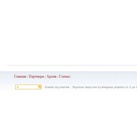
Главная
Партнеры
Архив
Ста
тьи
|
|
|
|
Канапе под винчик - Хорошая пища или кулинарные рецепты от А до Я