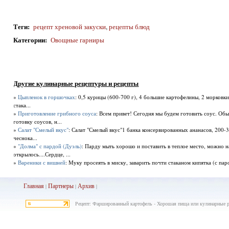
Теги
:
рецепт хреновой закуски
,
рецепты блюд
Категории
:
Овощные гарниры
Другие кулинарные рецептуры и рецепты
»
Цыпленок в горшочках
: 0,5 курицы (600-700 г), 4 большие картофелины, 2 морковк
стака...
»
Приготовление грибного соуса
: Всем привет! Сегодня мы будем готовить соус. Об
готовку соусов, н...
»
Салат "Смелый вкус"
: Салат "Смелый вкус"1 банка консервированных ананасов, 200-3
чеснока...
»
"Долма" с пардой (Дуэль)
: Парду мыть хорошо и поставить в теплое место, можно 
открылось....Сердце, ...
»
Вареники с вишней
: Муку просеять в миску, заварить почти стаканом кипятка (с пар
Главная
Партнеры
Архив
|
|
|
Рецепт: Фаршированный картофель - Хорошая пища или кулинарные р