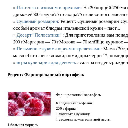
»
Плетенка с изюмом и орехами
: На 20 порций:250 мл
дрожжей500 г муки75 г сахара75 г сливочного масласол
»
Сушеный розмарин
: Рецепт: Сушеный розмарин Су
особый аромат блюдам итальянской кухни – паст...
»
Десерт "Полосатики".
: Для приготовления вам пон
200 гМаргарин — 70 гМолоко — 70 млЯйцо куриное — 
»
Пельмени с луком-пореем и креветками
: Масло 20г,
масло 4 столовые ложки, помидоры черри 12, помидоры
»
игры кулинария для девочек
: салаты на день рожде
Рецепт: Фаршированный картофель
Фаршированный картофель
8 средних картофелин
250 г фарша
1 маленькая луковица
1 столовая ложка томатной пасты
1 большая морковь