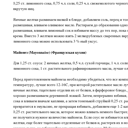
0,25 ст. лимонного сока, 0,75 ч.л. соли, 0,25 ч.л. свежемолотого черно
вкрутую яиц.
Яичные желтки разминаем вилкой в блюде, добавляем соль, перец и то
размешивая, вливаем оливковое масло. Растираем до образования од
размешивая, вливаем лимонный сок и взбиваем массу до тех пор, пока
крема. Вместо 3 желтков можно взять 2 мелкорубленых сваренных вкру
лимонного сока можно использовать 3 %-ный уксус.
Майонез (Mayonnaise) (Французская кухня)
Для 1,25 ст. соуса: 2 яичных желтка, 0,5 ч.л. сухой горчицы, 1 ч.л. соли
лимонного сока, 1 ст. растительного рафинированного масла, лучше о
Перед приготовлением майонеза необходимо убедиться, что все ком
температуру, лучше всего 12-16C, при которой растительное масло лу
яичные желтки, тщательно отделив их от белков, в фарфоровое блюдо, 
хорошо размешиваем деревянной ложкой. Затем, непрерывно взбивая,
сока и вливаем вначале каплями, а затем тоненькой струйкой 0,25 ст. р
превратится в эмульсию, не прекращая взбивать, добавляем еще 1-2 ка
0,25 ст. растительного масла, которое можно вливать немного быстрее, 
не получится нужное количество майонеза. Если соус не взбивается ил
желтки, еще более тщательно отделенные от белков и, растерев их в нов