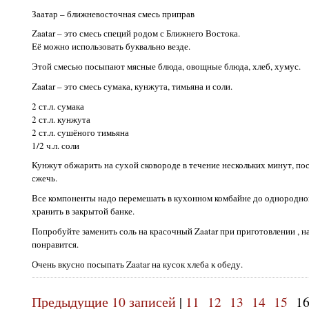
Заатар – ближневосточная смесь приправ
Zaatar – это смесь специй родом с Ближнего Востока.
Её можно использовать буквально везде.
Этой смесью посыпают мясные блюда, овощные блюда, хлеб, хумус.
Zaatar – это смесь сумака, кунжута, тимьяна и соли.
2 ст.л. сумака
2 ст.л. кунжута
2 ст.л. сушёного тимьяна
1/2 ч.л. соли
Кунжут обжарить на сухой сковороде в течение нескольких минут, по
сжечь.
Все компоненты надо перемешать в кухонном комбайне до однородно
хранить в закрытой банке.
Попробуйте заменить соль на красочный Zaatar при приготовлении , 
понравится.
Очень вкусно посыпать Zaatar на кусок хлеба к обеду.
Предыдущие 10 записей
|
11
12
13
14
15
1