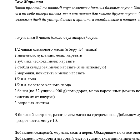
Соус Маринара
Этот простой томатный соус является одним из базовых соусов Итал
сам по себе поверх пасты, та и как основа для многих других соусов
несколько дней до употребления и хранить в холодильнике в плотно 
получается 8 чашек (около двух литров) соуса.
1/2 чашки оливкового масла (я беру 1/4 чашки)
2 маленьких луковицы, мелко нарезать
2 зубчика чеснока, мелко нарезать
2 стебля сельдерея, мелко нарезать (я не использую)
2 морковки, почистить и мелко нарезать
1/2 ч.л. соли
1/2 ч.л. молотого черного перца
2 банки (по 32 унции ~ 900 g) помидоров, мелко нарезанных (можно 
очистив их от шкурки)
2 лавровых листика
В большой кастрюле, разогреваем масло на среднем огне. Добавляем л
прозрачности, минут 10.
Добавляем сельделей, морковь, соль и перец. Обжариваем пока все ово
Добавляем помидоры и лавровый лист и тушим открытым на маленьком 