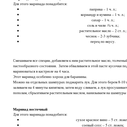
Для этого маринада понадобится:
паприка – 1 ч. л.;
кориандр и кумина – 1 ч. л.;
сахар – 1 ч. л.;
соль и чили -½ ч. л.;
растительное масло – 2 ст. л.;
чеснок – 2-3 зубчика;
перец по вкусу.
Смешиваем все специи, добавляем к ним растительное масло, толченый
пастообразного состояния. Затем обваливаем в этой пасте кусочки по
мариноваться в кастрюле на 4 часа.
Этот маринад особенно хорош для баранины.
Можно на отдельных шампурах поджарить лук. Для этого берем 8-10 
заливаем на 4 минуты кипятком, затем воду сливаем, а лук просушива
пополам, сбрызгиваем растительным маслом, нанизываем на шампуры и
Маринад восточный
Для этого маринада понадобится:
сухое красное вино – 5 ст. ложе
соевый соус – 5 ст. ложек;