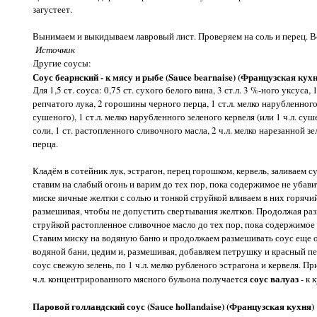
загустеет.
Вынимаем и выкидываем лавровый лист. Проверяем на соль и перец. В
Источник
Другие соусы:
Соус беарнский - к мясу и рыбе (Sauce bearnaise) (Французская кух
Для 1,5 ст. соуса: 0,75 ст. сухого белого вина, 3 ст.л. 3 %-ного уксуса,
репчатого лука, 2 горошины черного перца, 1 ст.л. мелко нарубленного 
сушеного), 1 ст.л. мелко нарубленного зеленого кервеля (или 1 ч.л. суше
соли, 1 ст. растопленного сливочного масла, 2 ч.л. мелко нарезанной 
перца.
Кладём в сотейник лук, эстрагон, перец горошком, кервель, заливаем 
ставим на слабый огонь и варим до тех пор, пока содержимое не убав
миске яичные желтки с солью и тонкой струйкой вливаем в них горяч
размешивая, чтобы не допустить свертывания желтков. Продолжая ра
струйкой растопленное сливочное масло до тех пор, пока содержимое 
Ставим миску на водяную баню и продолжаем размешивать соус еще 
водяной бани, цедим и, размешивая, добавляем петрушку и красный п
соус свежую зелень, по 1 ч.л. мелко рубленого эстрагона и кервеля. П
соус валуаз
ч.л. концентрированного мясного бульона получается
- к 
Паровой голландский соус (Sauce hollandaise) (Французская кухня)