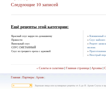
Следующие 10 записей
Ещё рецепты этой категории:
Красный соус карри по-домашнему
»
Клюквенный с
Пряности
»
Соус майонез
Ванильный соус
»
Рецепт: шоко
СОУС СМЕТАННЫЙ
молоке.
Соус из грецкого ореха с аджикой
»
Приготовлени
»
Неострый пер
« Салаты и салатики
|
Главная страница
|
Архивы
|
С
Главная
Партнеры
Архив
|
|
|
Хорошая пища или кулинарные рецепты от А до Я: Архив Соусы и п