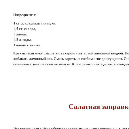
Ингредиенты:
4 ст. л. крахмала или муки,
1,5 ст. сахара,
1 лимон,
1,5 л. воды,
3 яичных желтка.
Крахмал или муку смешать с сахаром и натертой лимонной цедрой. П
добавить лимонный сок. Смесь варить на слабом огне до сгущения. Сн
помешивая, ввести взбитые желтки. Крем размешивать до его охлажде
Салатная заправк
Эта популярная в Великобритании салатная заправка немного похожа н