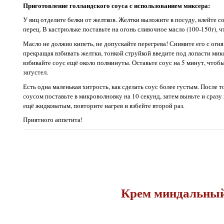
Приготовление голландского соуса с использованием миксера:
У яиц отделите белки от желтков. Желтки выложите в посуду, влейте со
перец. В кастрюльке поставьте на огонь сливочное масло (100-150г), 
Масло не должно кипеть, не допускайте перегрева! Снимите его с огн
прекращая взбивать желтки, тонкой струйкой введите под лопасти микс
взбивайте соус ещё около полминуты. Оставьте соус на 5 минут, чтобы
загустел.
Есть одна маленькая хитрость, как сделать соус более густым. После то
соусом поставьте в микроволновку на 10 секунд, затем выньте и сразу 
ещё жидковатым, повторите нагрев и взбейте второй раз.
Приятного аппетита!
Крем миндальны