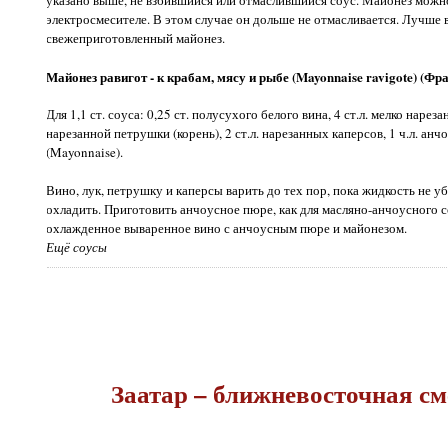
указано выше, не взбившийся или отмаслившийся соус. Майонез можно
электросмесителе. В этом случае он дольше не отмасливается. Лучше в
свежеприготовленный майонез.
Майонез равигот - к крабам, мясу и рыбе (Mayonnaise ravigote) (Фр
Для 1,1 ст. соуса: 0,25 ст. полусухого белого вина, 4 ст.л. мелко нареза
нарезанной петрушки (корень), 2 ст.л. нарезанных каперсов, 1 ч.л. анч
(Mayonnaise).
Вино, лук, петрушку и каперсы варить до тех пор, пока жидкость не у
охладить. Приготовить анчоусное пюре, как для масляно-анчоусного со
охлажденное вываренное вино с анчоусным пюре и майонезом.
Ещё соусы
Заатар – ближневосточная с