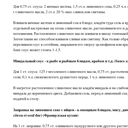
Для 0,75 ст. соуса: 2 яичных желтка, 1,5 ст.л. лимонного сока, 0,25 ч.л
г сливочного масла, 2 ст.л. 20 %-ных сливок или сметаны.
Вливаем яичные желтки и лимонный сок в блюдо, кладём туда соль и к
отдельной кастрюльке на огонь сливочное масло, растапливаем его и д
потемнения. Растопленное сливочное масло вливаем в миску тоненько
Затем таким же способом вливаем сливки или сметану. Как только обр
переливаем соус в сотейник, закрываем его сверху целлофаном или кр
бане соус может стоять 1-1,5.
Миндальный соус - к рыбе и рыбным блюдам, крабам и т.д. (Sauce 
Для 1 ст. соуса: 125 г несоленого сливочного масла, 0,75 ст. растолчен
соли, 0,1 ч.л. свежемолотого душистого перца, 1 ч.л. лимонного сока.
В нагретое растопленное сливочное масло кладём миндаль и на слабом
миндаль до коричневого цвета. Добавляем соль, перец и лимонный сок
подачей к столу.
Заправка на лимонном соке с яйцом - к овощным блюдам, мясу, дич
citron et oeuf dur) (Французская кухня)
На 1 ст. заправки: 0,75 ст. оливкового (кукурузного или другого раст