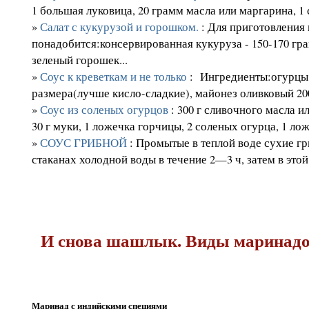
1 большая луковица, 20 грамм масла или маргарина, 1 с
»
Салат с кукурузой и горошком.
: Для приготовления
понадобится:консервированная кукуруза - 150-170 г
зеленый горошек...
»
Соус к креветкам и не только
: Ингредиенты:огурцы 
размера(лучше кисло-сладкие), майонез оливковый 20
»
Соус из соленых огурцов
: 300 г сливочного масла ил
30 г муки, 1 ложечка горчицы, 2 соленых огурца, 1 лож
»
СОУС ГРИБНОЙ
: Промытые в теплой воде сухие гр
стаканах холодной воды в течение 2—3 ч, затем в этой 
И снова шашлык. Виды маринад
Маринад с индийскими специями