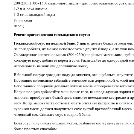
200-250г (100~150г сливочного масла – для приготовления соуса с ис
1-2 ч л. сока лимона
1-2 ст. л. холодной воды
¼ ч л. соли
перец
Рецепт приготовления голландского соуса:
Голландский соус на водяной бане.
У яиц отделите белки от желтков.
не понадобятся, их можно использовать в других блюдах, а желтки п
Охлажденное сливочное масло (200~250г) порежьте маленькими кубик
холодную воду, добавьте перец и соль. Размешайте до однородной м
использовать венчик или деревянную ложку.
В большой посуде доведите воду до кипения, огонь убавьте, опустите 
Постоянно интенсивно взбивайте венчиком или деревянной ложкой пока
Небольшими порциями добавьте кубики масла и продолжайте взбивать 
Новую порцию добавляйте лишь после того, как предыдущая порция ма
начинает приобретать белый цвет, снимите немедленно кастрюлю и пр
весу. Когда масса слегка остынет, опять опустите кастрюлю в кипяток
кусочков масла должен получиться соус густой кремообразной массы. 
лимонный сок. Снимите соус с водяной бани.
Если соус получился слишком густой, разбавьте его чуть-чуть теплой
более простым способом.