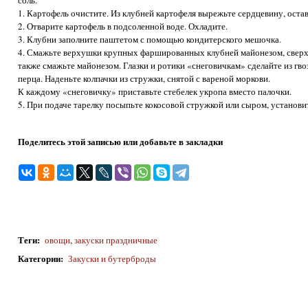
соль.
1. Картофель очистите. Из клубней картофеля вырежьте сердцевину, остав
2. Отварите картофель в подсоленной воде. Охладите.
3. Клубни заполните паштетом с помощью кондитерского мешочка.
4. Смажьте верхушки крупных фаршированных клубней майонезом, сверх
также смажьте майонезом. Глазки и ротики «снеговичкам» сделайте из гвоз
перца. Наденьте колпачки из стружки, снятой с вареной моркови.
К каждому «снеговичку» приставьте стебелек укропа вместо палочки.
5. При подаче тарелку посыпьте кокосовой стружкой или сыром, установи
Поделитесь этой записью или добавьте в закладки
Теги
:
овощи
,
закуски праздничные
Категории
:
Закуски и бутерброды