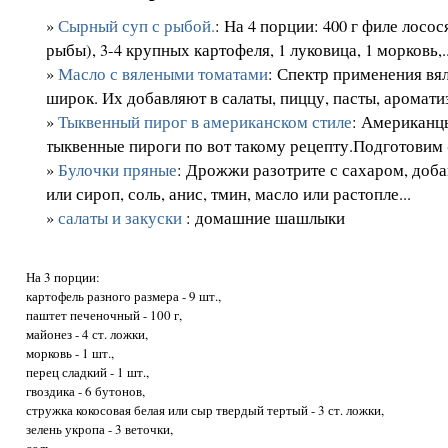
»
Сырный суп с рыбой.
: На 4 порции: 400 г филе лосо
рыбы), 3-4 крупных картофеля, 1 луковица, 1 морковь,..
»
Масло с вялеными томатами
: Спектр применения в
широк. Их добавляют в салаты, пиццу, пасты, ароматиз
»
Тыквенный пирог в американском стиле
: Американц
тыквенные пироги по вот такому рецепту.Подготовим (дл
»
Булочки пряные
: Дрожжи разотрите с сахаром, доба
или сироп, соль, анис, тмин, масло или растопле...
»
салаты и закуски
: домашние шашлыки
На 3 порции:
картофель разного размера - 9 шт.,
паштет печеночный - 100 г,
майонез - 4 ст. ложки,
морковь - 1 шт.,
перец сладкий - 1 шт.,
гвоздика - 6 бутонов,
стружка кокосовая белая или сыр твердый тертый - 3 ст. ложки,
зелень укропа - 3 веточки,