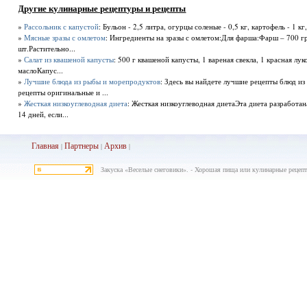
Другие кулинарные рецептуры и рецепты
»
Рассольник с капустой
: Бульон - 2,5 литра, огурцы соленые - 0,5 кг, картофель - 1 кг,
»
Мясные зразы с омлетом
: Ингредиенты на зразы с омлетом:Для фарша:Фарш – 700 г
шт.Растительно...
»
Салат из квашеной капусты
: 500 г квашеной капусты, 1 вареная свекла, 1 красная лу
маслоКапус...
»
Лучшие блюда из рыбы и морепродуктов
: Здесь вы найдете лучшие рецепты блюд и
рецепты оригинальные и ...
»
Жесткая низкоуглеводная диета
: Жесткая низкоуглеводная диетаЭта диета разработа
14 дней, если...
Главная
Партнеры
Архив
|
|
|
Закуска «Веселые снеговики». - Хорошая пища или кулинарные рецеп