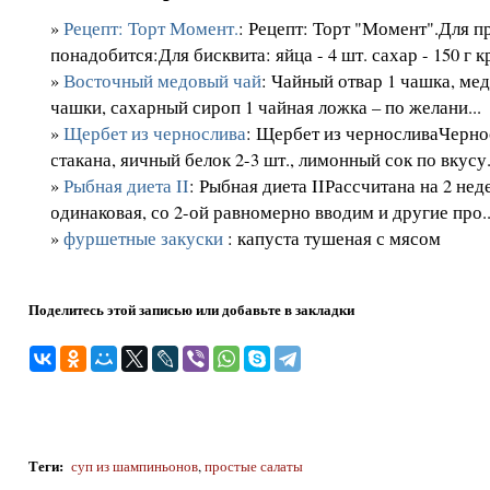
»
Рецепт: Торт Момент.
: Рецепт: Торт "Момент".Для п
понадобится:Для бисквита: яйца - 4 шт. сахар - 150 г к
»
Восточный медовый чай
: Чайный отвар 1 чашка, ме
чашки, сахарный сироп 1 чайная ложка – по желани...
»
Щербет из чернослива
: Щербет из черносливаЧернос
стакана, яичный белок 2-3 шт., лимонный сок по вкусу.
»
Рыбная диета II
: Рыбная диета IIРассчитана на 2 неде
одинаковая, со 2-ой равномерно вводим и другие про..
»
фуршетные закуски
: капуста тушеная с мясом
Поделитесь этой записью или добавьте в закладки
Теги
:
суп из шампиньонов
,
простые салаты