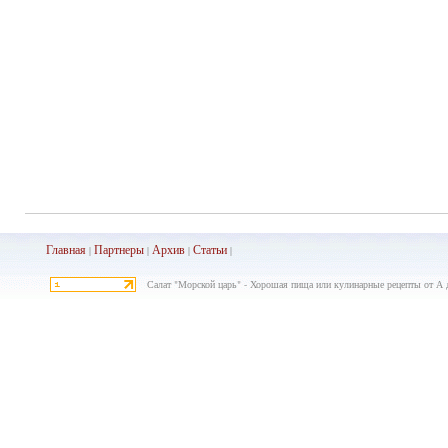
Главная
Партнеры
Архив
Ста
тьи
|
|
|
|
Салат "Морской царь" - Хорошая пища или кулинарные рецепты от А д