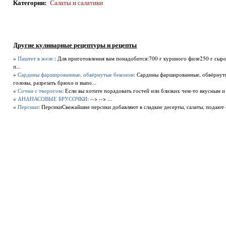
Категории
:
Салаты и салатики
Другие кулинарные рецептуры и рецепты
»
Паштет в желе.
: Для приготовления вам понадобится:700 г куриного филе250 г сыр
п...
»
Сардины фаршированные, обвёрнутые беконом
: Сардины фаршированные, обвёрну
головы, разрезать брюхо и выпо...
»
Сочни с творогом
: Если вы хотите порадовать гостей или близких чем-то вкусным и 
»
АНАНАСОВЫЕ БРУСОЧКИ
: --> --> ...
»
Персики
: ПерсикиСвежайшие персики добавляют в сладкие десерты, салаты, подают